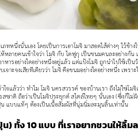
ประเภทหนึ่งนั่นเอง โดยเป็นการเอาโมจิ มาสอดไส้ต่างๆ ไว้ข้าง
หลายคนเข้าใจว่า โมจิ กับ ไดฟูกุ เป็นขนมคนละอย่างกัน แต่ค
แค่อาหารอย่างใดอย่างหนึ่งอยู่แล้ว แต่แป้งโมจิ ถูกนำไปใช้
จาะจงเสียทีเดียวว่า โมจิ คือขนมอย่างใดอย่างหนึ่ง เพรา
เข้าใจแล้วว่า ทำไม โมจิ นครสวรรค์ ของบ้านเรา ถึงไม่ใช่โ
ละรสชาติ ถือว่าเป็นโมจิประยุกต์ สไตล์ไทยๆ นั่นเอง (ซึ่งก็
่น แบบแท้ๆ ต้องเป็นเนื้อสัมผัสที่นุ่มนิ่มละมุนลิ้นเท่านั้น
ญี่ปุ่น) ทั้ง 10 แบบ ที่เราอยากชวนให้ลิ้ม