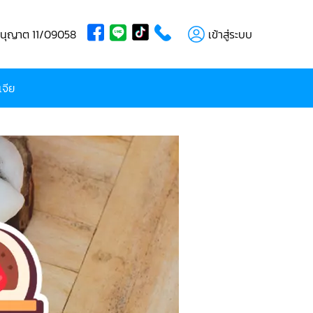
บอนุญาต 11/09058
เข้าสู่ระบบ
เจีย