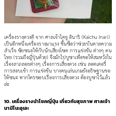
เครื่องรางดวงดี จาก ศาลเจ้าไคจู อินาริ (Kaichu Inari)
เป็นอีกหนึ่งเครื่องรางมาแรง ขึ้นชื่อว่าช่วยบันดาลความ
สำเร็จ ชัยชนะให้กับนักเสี่ยงโชค การแข่งขัน ต่างๆ คน
ไทย (รวมถึงญี่ปุ่นด้วย) จึงมักไปบูชาเพื่อขอให้สมหวังใน
เรื่องลาภลอยต่างๆ เรื่องการเสี่ยงดวง เช่น ลอตเตอรี่
การสอบเข้า การแข่งขัน บางคนเล่นเกมยังอธิษฐานขอ
ให้ชนะ หากใครชอบเรื่องการเสี่ยงดวง ต้องบูชาไว้แล้ว
ล่ะ
10. เครื่องรางนำโชคญี่ปุ่น เกี่ยวกับสุขภาพ ศาลเจ้า
นามิโนะอุเอะ