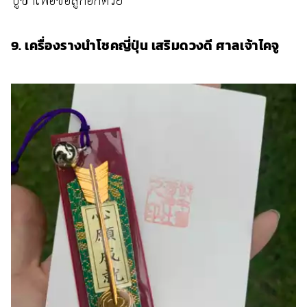
9. เครื่องรางนำโชคญี่ปุ่น เสริมดวงดี ศาลเจ้าไคจู