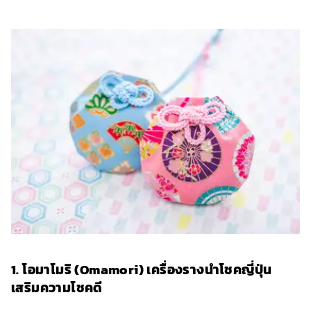
1. โอมาโมริ (Omamori) เครื่องรางนำโชคญี่ปุ่น
เสริมความโชคดี