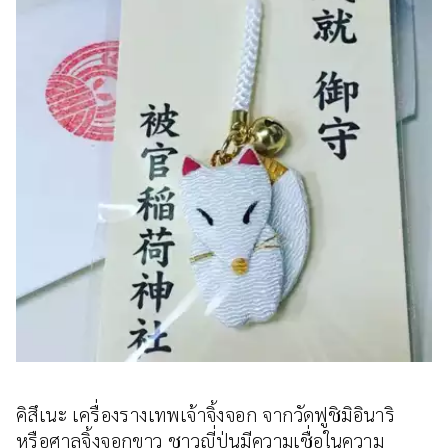
คิสึเนะ เครื่องรางเทพเจ้าจิ้งจอก จากวัดฟูชิมิอินาริ
หรือศาลจิ้งจอกขาว ชาวญี่ปุ่นมีความเชื่อในความ