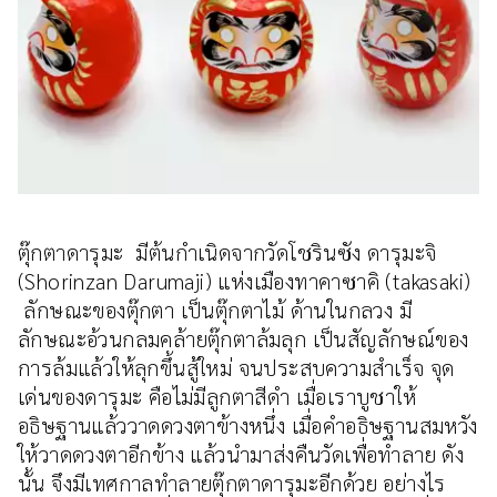
ตุ๊กตาดารุมะ มีต้นกำเนิดจากวัดโชรินซัง ดารุมะจิ
(Shorinzan Darumaji) แห่งเมืองทาคาซาคิ (takasaki)
ลักษณะของตุ๊กตา เป็นตุ๊กตาไม้ ด้านในกลวง มี
ลักษณะอ้วนกลมคล้ายตุ๊กตาล้มลุก เป็นสัญลักษณ์ของ
การล้มแล้วให้ลุกขึ้นสู้ใหม่ จนประสบความสำเร็จ จุด
เด่นของดารุมะ คือไม่มีลูกตาสีดำ เมื่อเราบูชาให้
อธิษฐานแล้ววาดดวงตาข้างหนึ่ง เมื่อคำอธิษฐานสมหวัง
ให้วาดดวงตาอีกข้าง แล้วนำมาส่งคืนวัดเพื่อทำลาย ดัง
นั้น จึงมีเทศกาลทำลายตุ๊กตาดารุมะอีกด้วย อย่างไร