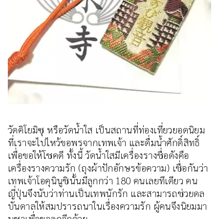
วัดคิโยมิซุ หรือวัดน้ำใส เป็นสถานที่ท่องเที่ยวยอดนิยม
ที่เราจะไปไหว้ขอพรจากเทพเจ้า และดื่มน้ำศักดิ์สิทธิ์
เพื่อขอให้โชคดี ทั้งนี้ วัดน้ำใสมีเครื่องรางชื่อดังคือ
เครื่องรางความรัก (ถุงผ้าปักอักษรข้อความ) เชื่อกันว่า
เทพเจ้าโอคุนินูชินั้นมีลูกกว่า 180 คนเลยทีเดียว คน
ญี่ปุ่นจึงนับว่าท่านเป็นเทพนักรัก และสามารถช่วยดล
บันดาลให้สมปรารถนาในเรื่องความรัก ผู้คนจึงนิยมมา
บูชาเพื่อขอลูกอีกด้วย