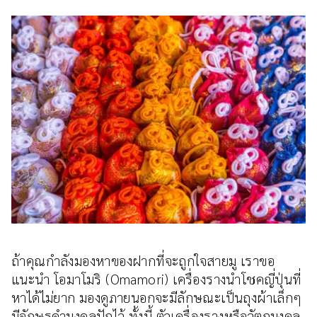
ถ้าคุณกำลังมองหาของฝากที่จะถูกใจสายมู เราขอ
แนะนำ โอมาโมริ (Omamori) เครื่องรางนำโชคญี่ปุ่นที่
หาได้ไม่ยาก มองดูภายนอกจะมีลักษณะเป็นถุงผ้าเล็กๆ
มีอักษรคำมงคลปักไว้ ทั้งนี้ ตัวเครื่องรางหรือวัตถุมงคล