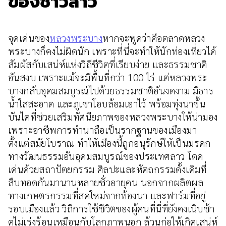
ของชาวลาว
จุดเด่นของ
หลวงพระบาง
หากจะพูดว่าคือตลาดหลวง
พระบางก็คงไม่ผิดนัก เพราะที่นี่จะทำให้นักท่องเที่ยวได้
สัมผัสกับเสน่ห์แห่งวิถีชีวิตที่เรียบง่าย และธรรมชาติ
อันสงบ เพราะแม้จะมีพื้นที่กว่า 100 ไร่ แต่หลวงพระ
บางกลับอุดมสมบูรณ์ไปด้วยธรรมชาติอันงดงาม มีธาร
น้ำใสสะอาด และภูเขาโอบล้อมเอาไว้ พร้อมทุ่งนาขั้น
บันไดที่ช่วยเสริมทัศนียภาพของหลวงพระบางให้น่ามอง
เพราะอาชีพการทำนาถือเป็นรากฐานของเมืองมา
ตั้งแต่สมัยโบราณ ทำให้เมืองนี้ถูกอนุรักษ์ให้เป็นมรดก
ทางวัฒนธรรมอันอุดมสมบูรณ์ของประเทศลาว โดด
เด่นด้วยสถาปัตยกรรม ศิลปะและหัตถกรรมดั้งเดิมที่
สืบทอดกันมานานหลายชั่วอายุคน นอกจากผลิตผล
ทางเกษตรกรรมที่สดใหม่จากท้องนา และฟาร์มที่อยู่
รอบเมืองแล้ว วิถีการใช้ชีวิตของผู้คนที่นี่ที่ยังคงเนิบช้า
ดูไม่เร่งร้อนเหมือนกับโลกภาพนอก ล้วนก่อให้เกิดเสน่ห์