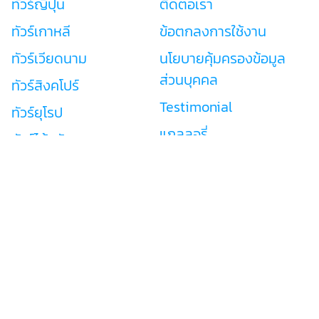
ทัวร์ญี่ปุ่น
ติดต่อเรา
ทัวร์เกาหลี
ข้อตกลงการใช้งาน
ทัวร์เวียดนาม
นโยบายคุ้มครองข้อมูล
ส่วนบุคคล
ทัวร์สิงคโปร์
Testimonial
ทัวร์ยุโรป
แกลลอรี่
ทัวร์ไต้หวัน
ทัวร์จอร์เจีย
Tourwow
เลขที่ใบอนุญาต 11/09058
026741500
support@tourwow.com