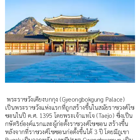
พระราชวังเคียงบกกุง (Gyeongbokgung Palace)
เป็นพระราชวังแห่งแรกที่ถูกสร้างขึ้นในสมัยราชวงศ์โช
ซอนในปี ค.ศ. 1395 โดยพระเจ้าแทโจ (Taejo) ซึ่งเป็น
กษัตริย์องค์แรกและผู้ก่อตั้งราชวงศ์โชซอน สร้างขึ้น
หลังจากที่ราชวงศ์โชซอนก่อตั้งขึ้นได้ 3 ปี โดยมีภูเขา
Bugak เป็นฉากหลัง และมีประตู Gwanghwamun เป็น