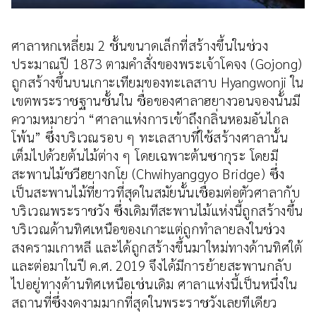
ศาลาหกเหลี่ยม 2 ชั้นขนาดเล็กที่สร้างขึ้นในช่วง
ประมาณปี 1873 ตามคำสั่งของพระเจ้าโคจง (Gojong)
ถูกสร้างขึ้นบนเกาะเทียมของทะเลสาบ Hyangwonji ใน
เขตพระราชฐานชั้นใน ชื่อของศาลาฮยางวอนจองนั้นมี
ความหมายว่า “ศาลาแห่งการเข้าถึงกลิ่นหอมอันไกล
โพ้น” ซึ่งบริเวณรอบ ๆ ทะเลสาบที่ใช้สร้างศาลานั้น
เต็มไปด้วยต้นไม้ต่าง ๆ โดยเฉพาะต้นซากุระ โดยมี
สะพานไม้ชวีฮยางกโย (Chwihyanggyo Bridge) ซึ่ง
เป็นสะพานไม้ที่ยาวที่สุดในสมัยนั้นเชื่อมต่อตัวศาลากับ
บริเวณพระราชวัง ซึ่งเดิมทีสะพานไม้แห่งนี้ถูกสร้างขึ้น
บริเวณด้านทิศเหนือของเกาะแต่ถูกทำลายลงในช่วง
สงครามเกาหลี และได้ถูกสร้างขึ้นมาใหม่ทางด้านทิศใต้
และต่อมาในปี ค.ศ. 2019 จึงได้มีการย้ายสะพานกลับ
ไปอยู่ทางด้านทิศเหนือเช่นเดิม ศาลาแห่งนี้เป็นหนึ่งใน
สถานที่ซึ่งงดงามมากที่สุดในพระราชวังเลยทีเดียว