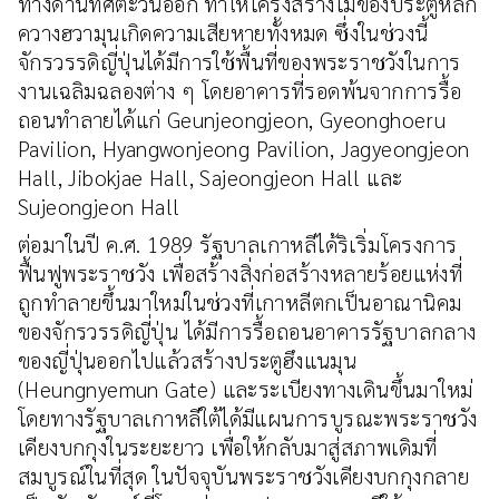
ทางด้านทิศตะวันออก ทำให้โครงสร้างไม้ของประตูหลัก
ควางฮวามุนเกิดความเสียหายทั้งหมด ซึ่งในช่วงนี้
จักรวรรดิญี่ปุ่นได้มีการใช้พื้นที่ของพระราชวังในการ
งานเฉลิมฉลองต่าง ๆ โดยอาคารที่รอดพ้นจากการรื้อ
ถอนทำลายได้แก่ Geunjeongjeon, Gyeonghoeru
Pavilion, Hyangwonjeong Pavilion, Jagyeongjeon
Hall, Jibokjae Hall, Sajeongjeon Hall และ
Sujeongjeon Hall
ต่อมาในปี ค.ศ. 1989 รัฐบาลเกาหลีได้ริเริ่มโครงการ
ฟื้นฟูพระราชวัง เพื่อสร้างสิ่งก่อสร้างหลายร้อยแห่งที่
ถูกทำลายขึ้นมาใหม่ในช่วงที่เกาหลีตกเป็นอาณานิคม
ของจักรวรรดิญี่ปุ่น ได้มีการรื้อถอนอาคารรัฐบาลกลาง
ของญี่ปุ่นออกไปแล้วสร้างประตูฮึงแนมุน
(Heungnyemun Gate) และระเบียงทางเดินขึ้นมาใหม่
โดยทางรัฐบาลเกาหลีใต้ได้มีแผนการบูรณะพระราชวัง
เคียงบกกุงในระยะยาว เพื่อให้กลับมาสู่สภาพเดิมที่
สมบูรณ์ในที่สุด ในปัจจุบันพระราชวังเคียงบกกุงกลาย