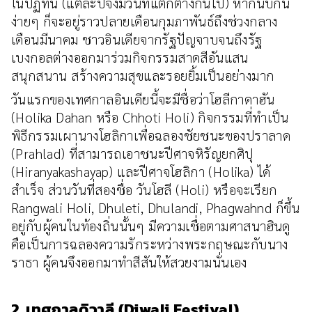
ในปฏิทิน (แต่ละปีจึงมีวันที่แตกต่างกันไป) หากนับกัน
ง่ายๆ ก็จะอยู่ราวปลายเดือนกุมภาพันธ์ถึงช่วงกลาง
เดือนมีนาคม ชาวอินเดียจากรัฐปัญจาบจนถึงรัฐ
เบงกอลต่างออกมาร่วมกิจกรรมสาดสีอันแสน
สนุกสนาน สร้างความสุขและรอยยิ้มเป็นอย่างมาก
วันแรกของเทศกาลอินเดียนี้จะมีชื่อว่าโฮลีกาดาฮัน
(Holika Dahan หรือ Chhoti Holi) กิจกรรมที่ทำเป็น
พิธีกรรมเผานางโฮลิกาเพื่อฉลองชัยชนะของปราลาด
(Prahlad) ที่สามารถเอาชนะปีศาจหิรัญยกศิปุ
(Hiranyakashayap) และปีศาจโฮลิกา (Holika) ได้
สำเร็จ ส่วนวันที่สองชื่อ วันโฮลี (Holi) หรือจะเรียก
Rangwali Holi, Dhuleti, Dhulandi, Phagwahnd ก็ขึ้น
อยู่กับผู้คนในท้องถิ่นนั้นๆ มีความเชื่อตามศาสนาฮินดู
คือเป็นการฉลองความรักระหว่างพระกฤษณะกับนาง
ราธา ผู้คนจึงออกมาทำสีสันให้สวยงามนั่นเอง
2. เทศกาลดิวาลี (Diwali Festival)