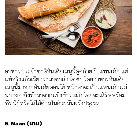
อาหารประจำชาติอินเดียเมนูนี้ดูคล้ายกับแพนเค้ก แต่
แท้จริงแล้วเรียกว่ามาซาล่า โดซา โดยอาหารอินเดีย
เมนูนี้มาจากอินเดียตอนใต้ หน้าตาจะเป็นแพนเค้กแผ่
นบางๆ ซึ่งทำมาจากแป้งข้าวหมัก โดยจะเสิร์ฟพร้อม
ชัทนีย์หรือใส่ไส้ด้านในด้วยมันฝรั่งปรุงรส
6. Naan (นาน)