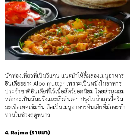
นักท่องเที่ยวที่เป็นวีแกน แนะนำให้ลิ้มลองเมนูอาหาร
อินเดียอย่าง Aloo mutter เพราะเป็นหนึ่งในอาหาร
ประจำชาติอินเดียที่ไร้เนื้อสัตว์ยอดนิยม โดยส่วนผสม
หลักจะเป็นมันฝรั่งและถั่วลันเตา ปรุงในน้ำเกรวี่ครีม
มะเขือเทศเข้มข้น ถือเป็นเมนูอาหารอินเดียที่มักจะทำ
ทานในช่วงฤดูหนาว
4. Rajma (ราชมา)