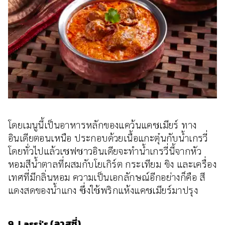
โดยเมนูนี้เป็นอาหารหลักของแคว้นแคชเมียร์ ทาง
อินเดียตอนเหนือ ประกอบด้วยเนื้อแกะตุ๋นกับน้ำเกรวี่
โดยทั่วไปแล้วเชฟชาวอินเดียจะทำน้ำเกรวี่นี้จากหัว
หอมสีน้ำตาลที่ผสมกับโยเกิร์ต กระเทียม ขิง และเครื่อง
เทศที่มีกลิ่นหอม ความเป็นเอกลักษณ์อีกอย่างก็คือ สี
แดงสดของน้ำแกง ซึ่งใช้พริกแห้งแคชเมียร์มาปรุง
9. Lassi's (ลาสซี่)