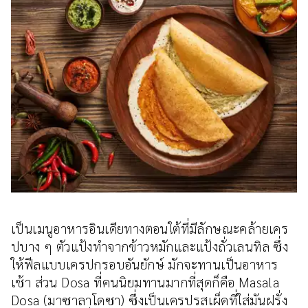
เป็นเมนูอาหารอินเดียทางตอนใต้ที่มีลักษณะคล้ายเคร
ปบาง ๆ ตัวแป้งทำจากข้าวหมักและแป้งถั่วเลนทิล ซึ่ง
ให้ฟีลแบบเครปกรอบอันยักษ์ มักจะทานเป็นอาหาร
เช้า ส่วน Dosa ที่คนนิยมทานมากที่สุดก็คือ Masala
Dosa (มาซาลาโดซา) ซึ่งเป็นเครปรสเผ็ดที่ใส่มันฝรั่ง