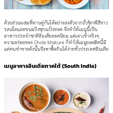
ด้วยส่วนผสมที่ทานคู่กันได้อย่างลงตัวจากถั่วชิกพีสีขาว
รสเผ็ดและขนมปังชุบแป้งทอด จึงทำให้เมนูนี้เป็น
อาหารประจำชาติอินเดียยอดนิยม แต่เอาเข้าจริงๆ
ความอร่อยของ Chole bhature ก็ทำให้เมนูยอดฮิตนี้มี
แต่คนทำขายดังนั้นจึงหาซื้อกินได้ง่ายทั่วประเทศอินเดีย
เมนูอาหารอินเดียภาคใต้ (South India)