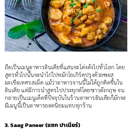
ถือเป็นเมนูอาหารอินเดียที่แสนจะโด่งดังไปทั่วโลก โดย
สูตรทั่วไปนั้นจะนำไก่ไปหมักโยเกิร์ตปรุงด้วยซอส
มะเขือเทศรสเผ็ด แม้ว่าอาหารจานนี้ไม่ได้ถูกคิดขึ้นใน
อินเดีย แต่มีการนำสูตรไปประยุกต์โดยชาวอังกฤษ จน
กลายเป็นเมนูเด็ดที่ปัจจุบันในร้านอาหารอินเดียก็มักจะ
มีเมนูนี้เป็นอาหารยอดนิยมแทบทุกร้าน
3. Saag Paneer (แซก ปาเนียร์)