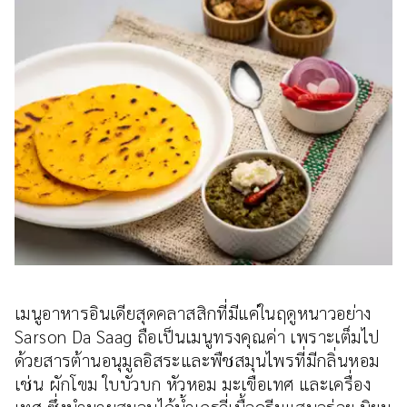
เมนูอาหารอินเดียสุดคลาสสิกที่มีแค่ในฤดูหนาวอย่าง
Sarson Da Saag ถือเป็นเมนูทรงคุณค่า เพราะเต็มไป
ด้วยสารต้านอนุมูลอิสระและพืชสมุนไพรที่มีกลิ่นหอม
เช่น ผักโขม ใบบัวบก หัวหอม มะเขือเทศ และเครื่อง
เทศ ซึ่งนำมาผสมจนได้น้ำเกรวี่เนื้อครีมแสนอร่อย นิยม