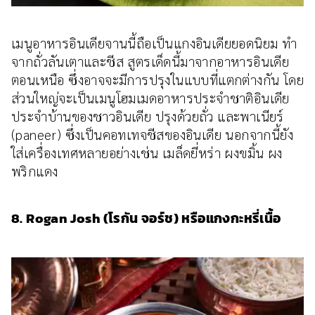
เมนูอาหารอินเดียจานนี้ถือเป็นแกงอินเดียยอดนิยม ทำ
จากถั่วลันเตาและชีส สูตรเด็ดนี้มาจากอาหารอินเดีย
ตอนเหนือ ซึ่งอาจจะมีการปรุงในแบบที่แตกต่างกัน โดย
ส่วนใหญ่จะเป็นเมนูโฮมเมดอาหารประจำชาติอินเดีย
ประจำบ้านของชาวอินเดีย ปรุงด้วยถั่ว และพาเนียร์
(paneer) ซึ่งเป็นคอทเทจชีสของอินเดีย นอกจากนี้ยัง
ใส่เครื่องเทศหลายอย่างเช่น เมล็ดยี่หร่า ผงขมิ้น ผง
พริกแดง
8. Rogan Josh (โรกัน จอร์ช) หรือแกงกะหรี่เนื้อ