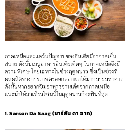
ภาคเหนือและแคว้นปัญจาบของอินเดียมีอากาศเย็น
สบาย ดังนั้นเมนูอาหารอินเดียเด็ดๆ ในภาคเหนือจึงมี
ความพิเศษ โดยเฉพาะในช่วงฤดูหนาว ซึ่งเป็นช่วงที่
ผลผลิตทางการเกษตรออกดอกผลได้มากมายมหาศาล
ดังนั้นหากอยากชิมอาหารจานเด็ดจากภาคเหนือ
แนะนำให้มาเที่ยวโซนนี้ในฤดูหนาวก็จะฟินที่สุด
1. Sarson Da Saag (ซาร์สัน ดา ซาก)