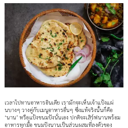
เวลาไปทานอาหารอินเดีย เรามักจะเห็นเจ้าแป้งแผ่
นบางๆ วางคู่กับเมนูอาหารอื่นๆ ซึ่งแท้จริงนั้นก็คือ
‘นาน’ หรือแป้งขนมปังนั่นเอง ปกติจะเสิร์ฟนานพร้อม
อาหารทุกมื้อ ขนมปังนานเป็นส่วนผสมที่ลงตัวของ