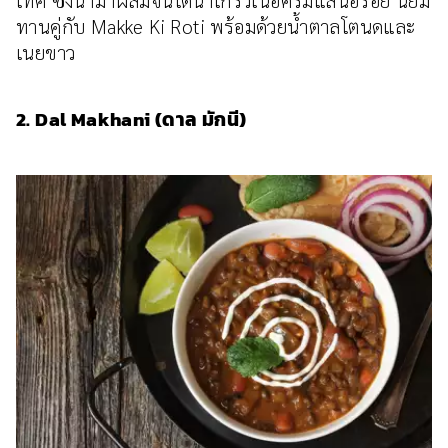
ทานคู่กับ Makke Ki Roti พร้อมด้วยน้ำตาลโตนดและ
เนยขาว
2. Dal Makhani (ดาล มักนี)