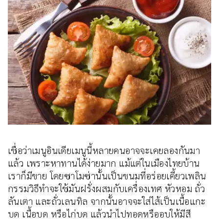
เชื่อว่าเมนูอินเดียเมนูนี้หลายคนอาจจะเคยลองกันมา
แล้ว เพราะหาทานได้ง่ายมาก แม้แต่ในเมืองไทยบ้าน
เราก็มีขาย โดยซาโมซ่านั้นเป็นขนมที่อร่อยเคี้ยวเพลิน
กรรมวิธีทำจะใช้มันฝรั่งผสมกับเครื่องเทศ หัวหอม ถั่ว
ลันเตา และถั่วเลนทิล จากนั้นอาจจะใส่ไส้เป็นเนื้อแกะ
บด เนื้อบด หรือไก่บด แล้วนำไปทอดหรืออบให้มีสี