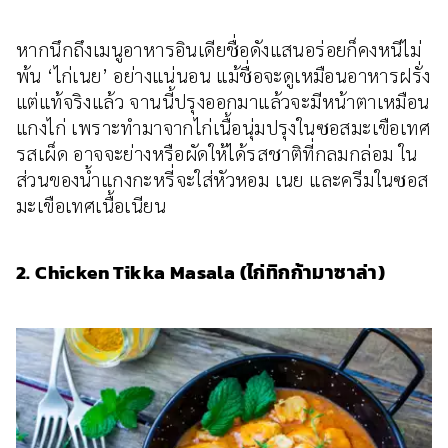
หากนึกถึงเมนูอาหารอินเดียชื่อดังแสนอร่อยก็คงหนีไม่
พ้น ‘ไก่เนย’ อย่างแน่นอน แม้ชื่อจะดูเหมือนอาหารฝรั่ง
แต่แท้จริงแล้ว จานนี้ปรุงออกมาแล้วจะมีหน้าตาเหมือน
แกงไก่ เพราะทำมาจากไก่เนื้อนุ่มปรุงในซอสมะเขือเทศ
รสเผ็ด อาจจะย่างหรือผัดให้ได้รสชาติที่กลมกล่อม ใน
ส่วนของน้ำแกงกะหรี่จะใส่หัวหอม เนย และครีมในซอส
มะเขือเทศเนื้อเนียน
2. Chicken Tikka Masala (ไก่ทิกก้ามาซาล่า)