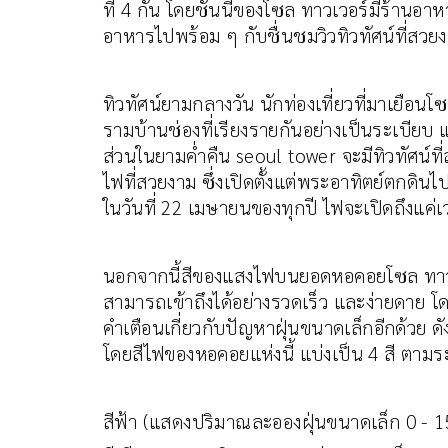
ที่ 4 กัน โดยชั้นนี้ของโซล ทาวเวอร์มีร้านอา
อาหารไปพร้อม ๆ กับชื่นชมวิวทิวทัศน์ที่ส
ทิวทัศน์ยามกลางวัน นักท่องเที่ยวที่มาเยือ
รามบ้านช่องที่เรียงรายกันอย่างเป็นระเบีย
ส่วนในยามค่ำคืน seoul tower จะมีทิวทัศน
ไฟที่สวยงาม ซึ่งเปิดตั้งแต่พระอาทิตย์ตกดิ
ในวันที่ 22 เมษายนของทุกปี ไฟจะเปิดถึงแค
นอกจากนี้สีของแสงไฟบนยอดหอคอยโซล ทาวเ
สามารถเข้าถึงได้อย่างรวดเร็ว และง่ายดาย 
คำเตือนเกี่ยวกับปัญหาฝุ่นขนาดเล็กอีกด้วย
โดยสีไฟของหอคอยแห่งนี้ แบ่งเป็น 4 สี ตาม
สีฟ้า (แสดงปริมาณละอองฝุ่นขนาดเล็ก 0 -