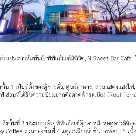
่วนประชาสัมพันธ์, พิพิธภัณฑ์มีชีวิต, N Sweet Bar Cafe,
าชั้น 1 เป็นที่ตั้งของตู้ขายตั๋ว, ศูนย์อาหาร, สวนแสดงแสง
ส่วนที่ได้รับความนิยมมากคือดาดฟ้าระเบียง (Roof Terrac
1 ถึงชั้นที่ 3 ประกอบด้วยพิพิธภัณฑ์ตุ๊กตาหมี, หอดูดาวดิจิ
offee ส่วนของชั้นที่ 4 แต่ถูกเรียกว่าชั้น Tower T5 เนื่อ