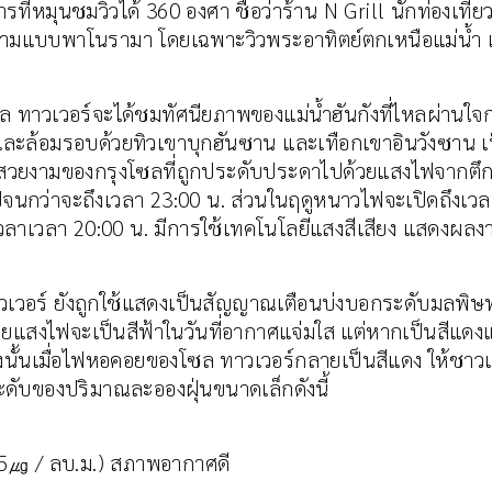
หารที่หมุนชมวิวได้ 360 องศา ชื่อว่าร้าน N Grill นักท่องเที
วยงามแบบพาโนรามา โดยเฉพาะวิวพระอาทิตย์ตกเหนือแม่น้
นโซล ทาวเวอร์จะได้ชมทัศนียภาพของแม่น้ำฮันกังที่ไหลผ่า
บ และล้อมรอบด้วยทิวเขาบุกฮันซาน และเทือกเขาอินวังซาน
์ที่สวยงามของกรุงโซลที่ถูกประดับประดาไปด้วยแสงไฟจากต
นไปจนกว่าจะถึงเวลา 23:00 น. ส่วนในฤดูหนาวไฟจะเปิดถึงเว
่เวลาเวลา 20:00 น. มีการใช้เทคโนโลยีแสงสีเสียง แสดงผ
วอร์ ยังถูกใช้แสดงเป็นสัญญาณเตือนบ่งบอกระดับมลพิษ
โดยแสงไฟจะเป็นสีฟ้าในวันที่อากาศแจ่มใส แต่หากเป็นสีแด
 ดังนั้นเมื่อไฟหอคอยของโซล ทาวเวอร์กลายเป็นสีแดง ให้
ระดับของปริมาณละอองฝุ่นขนาดเล็กดังนี้
 15㎍ / ลบ.ม.) สภาพอากาศดี