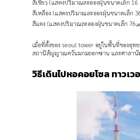
สีเขียว (แสดงปริมาณละอองฝุ่นขนาดเล็ก 
สีเหลือง (แสดงปริมาณละอองฝุ่นขนาดเล็ก 3
สีแดง (แสดงปริมาณละอองฝุ่นขนาดเล็ก 76
เมื่อที่ตั้งของ seoul tower อยู่ในพื้นที่ของ
สถานีสัญญาณควันมกมยอกซาน และศาลานัมซานพ
วิธีเดินไปหอคอยโซล ทาวเวอร์