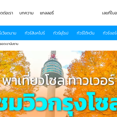
ิดต่อเรา
บทความ
แกลลอรี่
เลขที่ใ
ร์เวียดนาม
ทัวร์สิงคโปร์
ทัวร์ยุโรป
ทัวร์ไต้หวัน
ทัวร์จอร์
ี่ยอดเขานัมซาน