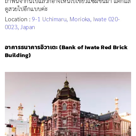
ถ้าพ้นจากนี้ไปแล้วก็อาจเห็นใบเขียวแซมขึ้นมา แต่ก็แล
ดูสวยไปอีกแบบค่ะ
Location :
9-1 Uchimaru, Morioka, Iwate 020-
0023, Japan
อาคารธนาคารอิวาเตะ (Bank of Iwate Red Brick
Building)