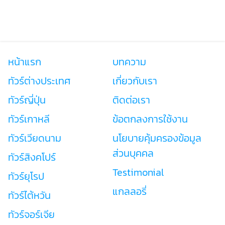
หน้าแรก
บทความ
ทัวร์ต่างประเทศ
เกี่ยวกับเรา
ทัวร์ญี่ปุ่น
ติดต่อเรา
ทัวร์เกาหลี
ข้อตกลงการใช้งาน
ทัวร์เวียดนาม
นโยบายคุ้มครองข้อมูล
ส่วนบุคคล
ทัวร์สิงคโปร์
Testimonial
ทัวร์ยุโรป
แกลลอรี่
ทัวร์ไต้หวัน
ทัวร์จอร์เจีย