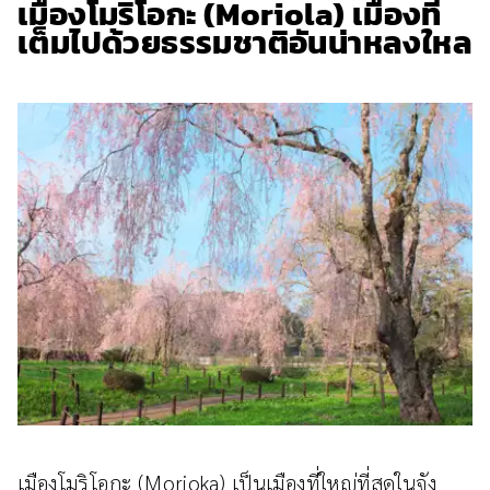
เมืองโมริโอกะ (Moriola) เมืองที่
เต็มไปด้วยธรรมชาติอันน่าหลงใหล
เมืองโมริโอกะ (Morioka) เป็นเมืองที่ใหญ่ที่สุดในจัง