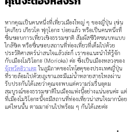
คุณจะต้องหลงรัก
หากคุณเป็นคนหนึ่งที่เที่ยวเมืองใหญ่ ๆ ของญี่ปุ่น เช่น
โตเกียว เกียวโต ฟุกุโอกะ บ่อยแล้ว หรือเป็นคนหนึ่งทื่
ชื่นชอบการเที่ยวเชิงธรรมชาติ สัมผัสชีวิตชนบทแบบ
ใกล้ชิด หรือชื่นชอบสถานที่ท่องเที่ยวที่เต็มไปด้วย
ประวัติศาสตร์น่าสนใจแล้วล่ะก็ เราขอแนะนำให้รู้จัก
กับเมืองโมริโอกะ (Morioka) ค่ะ ซึ่งเป็นเมืองหลวงของ
จังหวัดอิวาเตะ
ในภูมิภาคของโทโฮคุของประเทศญี่ปุ่น
ที่รายล้อมไปด้วยภูเขาและมีแม่น้ำหลายสายไหลผ่าน
รับประกันได้เลยว่าคุณจะพบแต่ความร่มรื่นอุดม
สมบูรณ์ของธรรมชาติในเมืองแห่งนี้อย่างแน่นอนค่ะ แต่
ที่เมืองโมริโอกะนี้จะมีสถานที่ท่องเที่ยวน่าสนใจมากน้อย
แค่ไหนนั้น ตามมาอ่านไปพร้อม ๆ กันได้เลยค่ะ