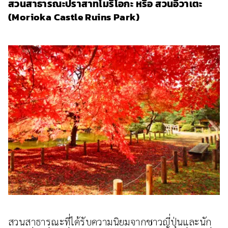
สวนสาธารณะปราสาทโมริโอกะ หรือ สวนอิวาเตะ
(Morioka Castle Ruins Park)
สวนสาธารณะที่ได้รับความนิยมจากชาวญี่ปุ่นและนัก