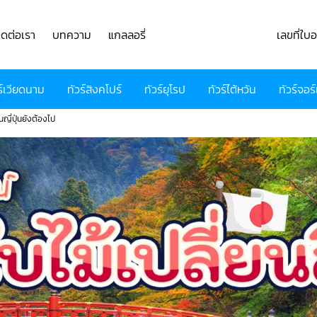
ิดต่อเรา
บทความ
แกลลอรี่
เลขที่ใ
ร์เวียดนาม
ทัวร์สิงคโปร์
ทัวร์ยุโรป
ทัวร์ไต้หวัน
ทัวร์จอร์
ญี่ปุ่นยังต้องไป