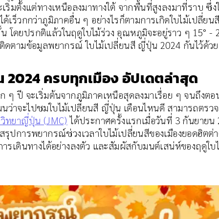
่มตั้งแต่ทางเหนือลงมาทางใต้ จากพื้นที่สูงลงมาที่ราบ ซึ่ง
้เร็วกกว่าภูมิภาคอื่น ๆ อย่างไรก็ตามการเกิดใบไม้เปลี่ยนสี
 โดยปรกติแล้วในฤดูใบไม้ร่วง อุณหภูมิจะอยู่ราว ๆ 15° -
งติดตามข้อมูลพยากรณ์ ใบไม้เปลี่ยนสี ญี่ปุ่น 2024 กันไว้ด้วย
ุ่น 2024 ครบทุกเมือง อัปเดตล่าสุด
ุก ๆ ปี จะเริ่มต้นจากภูมิภาคเหนือสุดลงมาเรื่อย ๆ จนถึงตอ
นว่าจะไปชมใบไม้เปลี่ยนสี ญี่ปุ่น เดือนไหนดี สามารถตร
วิทยาญี่ปุ่น (JMC)
ได้ประกาศครั้งแรกเมื่อวันที่ 3 กันยายน 2
รุปการพยากรณ์ช่วงเวลาใบไม้เปลี่ยนสีของเมืองยอดฮิตต่าง ๆ
การเดินทางได้อย่างลงตัว และสัมผัสกับมนต์เสน่ห์ของฤดูใบ