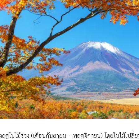
ช่วงฤดูใบไม้ร่วง (เดือนกันยายน – พฤศจิกายน) โดยใบไม้เปลี่ยนส