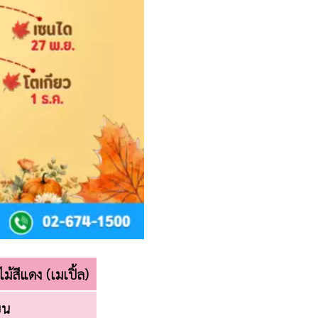
้สีแดง (เมเปิ้ล)
ยน