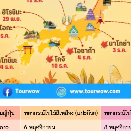
นญี่ปุ่น
พยากรณ์ใบไม้สีเหลือง (แปะก๊วย)
พยากรณ์ใบไม
poro
6 พฤศจิกายน
8 พฤศจิกา