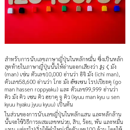
สำหรับการนับเลขภาษาญี่ปุ่นในหลักหมื่น ซึ่งเป็นหลัก
สุดท้ายในภาษาญี่ปุ่นนั้นให้อ่านออกเสียงว่า おくมัง
(man) เช่น ตัวเลข10,000 อ่านว่า อิจิ มัง (ichi man),
ตัวเลข58,600 อ่านว่า โกะ มัง ฮัซเซน โรปเปียะคุ (go
man hassen roppyaku) และ ตัวเลข99,999 อ่านว่า
คิว มัง คิว เซน คิว ฮยาคุ จู คิว (kyuu man kyu u sen
kyuu hyaku jyuu kyuu) เป็นต้น
ในส่วนของการนับเลขญี่ปุ่นในหลักแสน และหลักล้าน
นั้นจะใช้วิธีการผสมเลขหน่วย, สิบ, ร้อย, พัน และหมื่น
แทน แต่จะไปเริ่มใช้คำใหม่เมื่อตัวเลข100 ล้าน โดยใช้