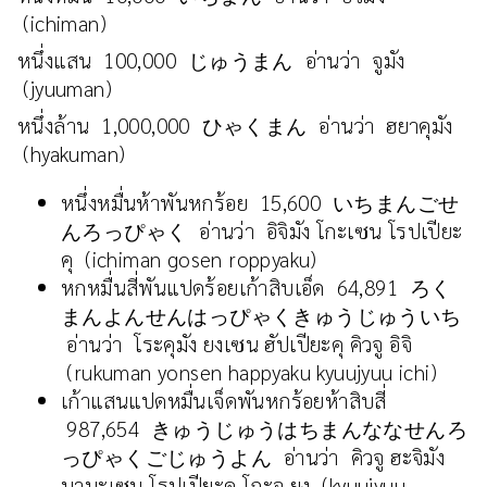
(ichiman)
หนึ่งแสน 100,000 じゅうまん อ่านว่า จูมัง
(jyuuman)
หนึ่งล้าน 1,000,000 ひゃくまん อ่านว่า ฮยาคุมัง
(hyakuman)
หนึ่งหมื่นห้าพันหกร้อย 15,600 いちまんごせ
んろっぴゃく อ่านว่า อิจิมัง โกะเซน โรปเปียะ
คุ (ichiman gosen roppyaku)
หกหมื่นสี่พันแปดร้อยเก้าสิบเอ็ด 64,891 ろく
まんよんせんはっぴゃくきゅうじゅういち
อ่านว่า โระคุมัง ยงเซน ฮัปเปียะคุ คิวจู อิจิ
(rukuman yonsen happyaku kyuujyuu ichi)
เก้าแสนแปดหมื่นเจ็ดพันหกร้อยห้าสิบสี่
987,654 きゅうじゅうはちまんななせんろ
っぴゃくごじゅうよん อ่านว่า คิวจู ฮะจิมัง
นานะเซน โรปเปียะคุ โกะจู ยง (kyuujyuu