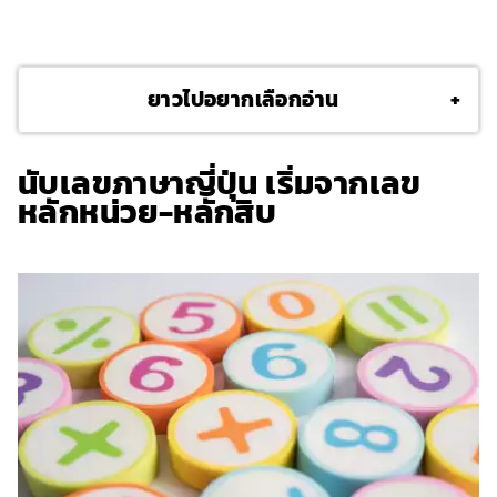
ยาวไปอยากเลือกอ่าน
+
นับเลขภาษาญี่ปุ่น เริ่มจากเลข
หลักหน่วย-หลักสิบ