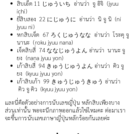
สิบเอ็ด 11 じゅういち อ่านว่า จู อิจิ (jyuu
ichi)
ยี่สิบสอง 22 にじゅうに อ่านว่า นิ จู นิ (ni
jyuu ni)
หกสิบเจ็ด 67 ろくじゅうなな อ่านว่า โระคุ จู
นานะ (roku jyuu nana)
เจ็ดสิบสี่ 74 ななじゅうよん อ่านว่า นานะ จู
ยง (nana jyuu yon)
เก้าสิบสี่ 94 きゅうじゅうよん อ่านว่า คิว จู
ยง (kyuu jyuu yon)
เก้าสิบเก้า 99 きゅうじゅうきゅう อ่านว่า
คิว จู คิว (kyuu jyuu yon)
และนี่คือตัวอย่างการนับเลขญี่ปุ่น หลักสิบเพียงบาง
ส่วนเท่านั้น พอจะนึกภาพออกแล้วใช่ไหมคะ ต่อมาเรา
จะขึ้นการนับเลขภาษาญี่ปุ่นหลักร้อยกันเลยค่ะ