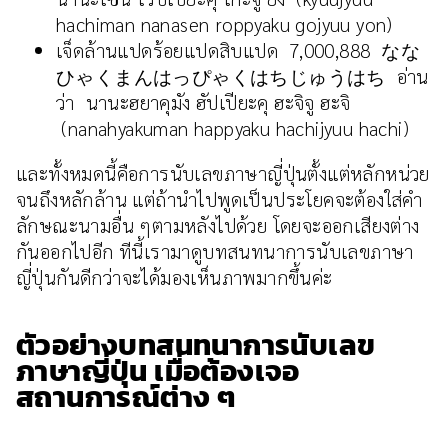
hachiman nanasen roppyaku gojyuu yon)
เจ็ดล้านแปดร้อยแปดสิบแปด 7,000,888 なな
ひゃくまんはっぴゃくはちじゅうはち อ่าน
ว่า นานะฮยาคุมัง ฮัปเปียะคุ ฮะจิจู ฮะจิ
(nanahyakuman happyaku hachijyuu hachi)
และทั้งหมดนี้คือการนับเลขภาษาญี่ปุ่นตั้งแต่หลักหน่วย
จนถึงหลักล้าน แต่ถ้านำไปพูดเป็นประโยคจะต้องใส่คำ
ลักษณะนามอื่น ๆตามหลังไปด้วย โดยจะออกเสียงต่าง
กันออกไปอีก ทีนี้เรามาดูบทสนทนาการนับเลขภาษา
ญี่ปุ่นกันดีกว่าจะได้มองเห็นภาพมากขึ้นค่ะ
ตัวอย่างบทสนทนาการนับเลข
ภาษาญี่ปุ่น เมื่อต้องเจอ
สถานการณ์ต่าง ๆ