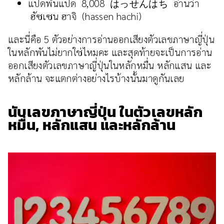
แปดพันแปด 8,008 はっせんはち อ่านว่า
ฮัซเซน ฮาจิ (hassen hachi)
และนี่คือ 5 ตัวอย่างการอ่านออกเสียงตัวเลขภาษาญี่ปุ่น
ในหลักพันไม่ยากใช่ไหมคะ และสุดท้ายจะเป็นการอ่าน
ออกเสียงตัวเลขภาษาญี่ปุ่นในหลักหมื่น หลักแสน และ
หลักล้าน จะแตกต่างอย่างไรบ้างนั้นมาดูกันเลย
นับเลขภาษาญี่ปุ่น ในตัวเลขหลัก
หมื่น, หลักแสน และหลักล้าน