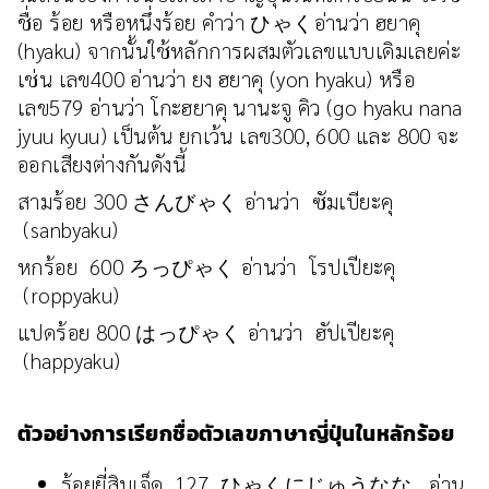
ชื่อ ร้อย หรือหนึ่งร้อย คำว่า ひゃくอ่านว่า ฮยาคุ
(hyaku) จากนั้นใช้หลักการผสมตัวเลขแบบเดิมเลยค่ะ
เช่น เลข400 อ่านว่า ยง ฮยาคุ (yon hyaku) หรือ
เลข579 อ่านว่า โกะฮยาคุ นานะจู คิว (go hyaku nana
jyuu kyuu) เป็นต้น ยกเว้น เลข300, 600 และ 800 จะ
ออกเสียงต่างกันดังนี้
สามร้อย 300 さんびゃく อ่านว่า ซัมเบียะคุ
(sanbyaku)
หกร้อย 600 ろっぴゃく อ่านว่า โรปเปียะคุ
(roppyaku)
แปดร้อย 800 はっぴゃく อ่านว่า ฮัปเปียะคุ
(happyaku)
ตัวอย่างการเรียกชื่อตัวเลขภาษาญี่ปุ่นในหลักร้อย
ร้อยยี่สิบเจ็ด 127 ひゃくにじゅうなな อ่าน