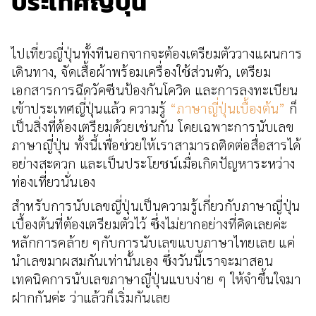
ประเทศญี่ปุ่น
ไปเที่ยวญี่ปุ่นทั้งทีนอกจากจะต้องเตรียมตัววางแผนการ
เดินทาง, จัดเสื้อผ้าพร้อมเครื่องใช้ส่วนตัว, เตรียม
เอกสารการฉีดวัคซีนป้องกันโควิด และการลงทะเบียน
เข้าประเทศญี่ปุ่นแล้ว ความรู้
“
ภาษาญี่ปุ่นเบื้องต้น
”
ก็
เป็นสิ่งที่ต้องเตรียมด้วยเช่นกัน โดยเฉพาะการนับเลข
ภาษาญี่ปุ่น ทั้งนี้เพื่อช่วยให้เราสามารถติดต่อสื่อสารได้
อย่างสะดวก และเป็นประโยชน์เมื่อเกิดปัญหาระหว่าง
ท่องเที่ยวนั่นเอง
สำหรับการนับเลขญี่ปุ่นเป็นความรู้เกี่ยวกับภาษาญี่ปุ่น
เบื้องต้นที่ต้องเตรียมตัวไว้ ซึ่งไม่ยากอย่างที่คิดเลยค่ะ
หลักการคล้าย ๆกับการนับเลขแบบภาษาไทยเลย แค่
นำเลขมาผสมกันเท่านั้นเอง ซึ่งวันนี้เราจะมาสอน
เทคนิคการนับเลขภาษาญี่ปุ่นแบบง่าย ๆ ให้จำขึ้นใจมา
ฝากกันค่ะ ว่าแล้วก็เริ่มกันเลย