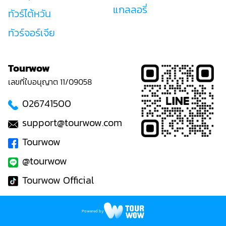
แกลลอรี่
ทัวร์ไต้หวัน
ทัวร์จอร์เจีย
Tourwow
เลขที่ใบอนุญาต 11/09058
026741500
support@tourwow.com
Tourwow
@tourwow
Tourwow Official
Powered by