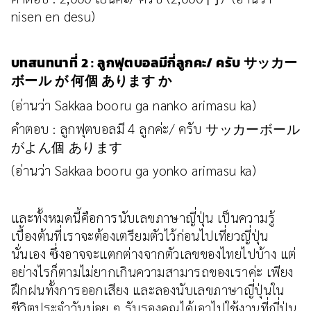
nisen en desu)
บทสนทนาที่ 2 : ลูกฟุตบอลมีกี่ลูกคะ/ ครับ サッカー
ボール が 何個 あります か
(อ่านว่า Sakkaa booru ga nanko arimasu ka)
คำตอบ : ลูกฟุตบอลมี 4 ลูกค่ะ/ ครับ サッカーボール
がよん個 あります
(อ่านว่า Sakkaa booru ga yonko arimasu ka)
และทั้งหมดนี้คือการนับเลขภาษาญี่ปุ่น เป็นความรู้
เบื้องต้นที่เราจะต้องเตรียมตัวไว้ก่อนไปเที่ยวญี่ปุ่น
นั่นเอง ซึ่งอาจจะแตกต่างจากตัวเลขของไทยไปบ้าง แต่
อย่างไรก็ตามไม่ยากเกินความสามารถของเราค่ะ เพียง
ฝึกฝนทั้งการออกเสียง และลองนับเลขภาษาญี่ปุ่นใน
ชีวิตประจำวันบ่อย ๆ รับรองคุณได้เอาไปใช้งานที่ญี่ปุ่น