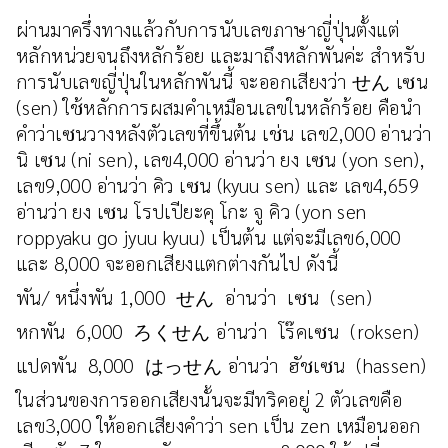
ผ่านมาครึ่งทางแล้วกับการนับเลขภาษาญี่ปุ่นตั้งแต่
หลักหน่วยจนถึงหลักร้อย และมาถึงหลักพันค่ะ สำหรับ
การนับเลขญี่ปุ่นในหลักพันนี้ จะออกเสียงว่า せん เซน
(sen) ใช้หลักการผสมคำเหมือนเลขในหลักร้อย คือนำ
คำว่าเซนวางหลังตัวเลขที่ขึ้นต้น เช่น เลข2,000 อ่านว่า
นิ เซน (ni sen), เลข4,000 อ่านว่า ยง เซน (yon sen),
เลข9,000 อ่านว่า คิว เซน (kyuu sen) และ เลข4,659
อ่านว่า ยง เซน โรปเปียะคุ โกะ จู คิว (yon sen
roppyaku go jyuu kyuu) เป็นต้น แต่จะมีเลข6,000
และ 8,000 จะออกเสียงแตกต่างกันไป ดังนี้
พัน/ หนึ่งพัน 1,000 せん อ่านว่า เซน (sen)
หกพัน 6,000 ろくせん อ่านว่า โร๊คเซน (roksen)
แปดพัน 8,000 はっせん อ่านว่า ฮัชเซน (hassen)
ในส่วนของการออกเสียงนั้นจะมีทริคอยู่ 2 ตัวเลขคือ
เลข3,000 ให้ออกเสียงคำว่า sen เป็น zen เหมือนออก