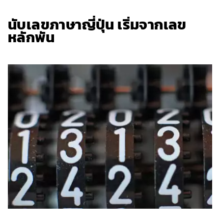
นับเลขภาษาญี่ปุ่น เริ่มจากเลข
หลักพัน