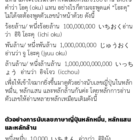
คำว่า โอคุ (oku) แทน อย่างไรก็ตามจะพูดแค่ “โอะคุ”
ไม่ได้จะต้องพูดตัวเลขนำหน้าด้วย ดังนี้
ร้อยล้าน/ หนึ่งร้อยล้าน 100,000,000 いちおくอ่าน
ว่า อิจิ โอะคุ (ichi oku)
พันล้าน/ หนึ่งพันล้าน 1,000,000,000 じゅうおく
อ่านว่า จู โอะคุ (jyuu oku)
ล้านล้าน/ หนึ่งล้านล้าน 1,000,000,000,000 いっち
ょう อ่านว่า อิจโจว (icchou)
เพื่อให้เข้าใจมากยิ่งขึ้นมาดูตัวอย่างนับเลขญี่ปุ่นในหลัก
หมื่น, หลักแสน และหลักล้านกันค่ะ โดยหลักการอ่าน
ตัวเลขให้อ่านหลายหลักเหมือนเดิมดังนี้
ตัวอย่างการนับเลขภาษาญี่ปุ่นหลักหมื่น, หลักแสน
และหลักล้าน
หนึ่งหมื่น 10,000 いちまん อ่านว่า อิจิมัง