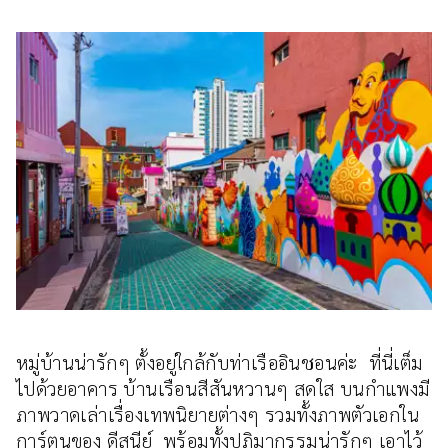
หมู่บ้านน่ารักๆ ตั้งอยู่ใกล้กับท่าเรืออินชอนค่ะ ที่นี่เต็ม
ไปด้วยอาคาร บ้านเรือนสีสันหวานๆ สดใส บนกำแพงมี
ภาพวาดเล่าเรื่องเทพนิยายต่างๆ รวมทั้งภาพตัวเอกใน
การ์ตูนของ ดีสนีย์ พร้อมทั้งปฏิมากรรมน่ารักๆ เอาไว้