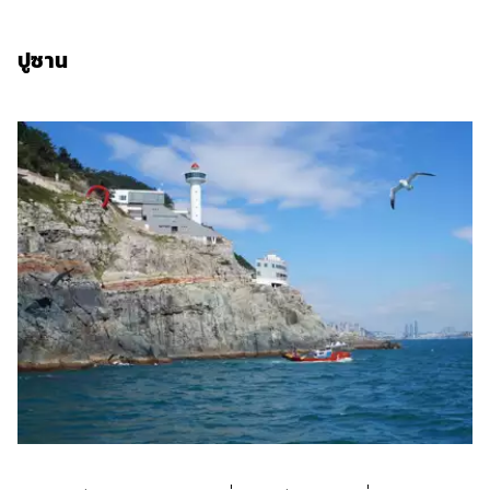
ปูซาน