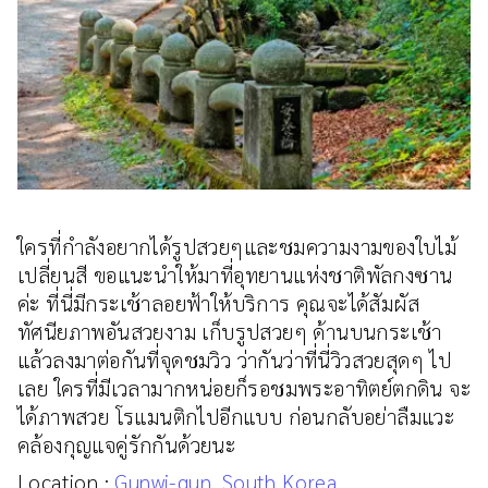
ใครที่กำลังอยากได้รูปสวยๆและชมความงามของใบไม้
เปลี่ยนสี ขอแนะนำให้มาที่อุทยานแห่งชาติพัลกงซาน
ค่ะ ที่นี่มีกระเช้าลอยฟ้าให้บริการ คุณจะได้สัมผัส
ทัศนียภาพอันสวยงาม เก็บรูปสวยๆ ด้านบนกระเช้า
แล้วลงมาต่อกันที่จุดชมวิว ว่ากันว่าที่นี่วิวสวยสุดๆ ไป
เลย ใครที่มีเวลามากหน่อยก็รอชมพระอาทิตย์ตกดิน จะ
ได้ภาพสวย โรแมนติกไปอีกแบบ ก่อนกลับอย่าลืมแวะ
คล้องกุญแจคู่รักกันด้วยนะ
Location :
Gunwi-gun, South Korea