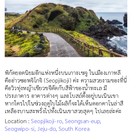
พิกัดยอดนิยมอีกแห่งหนึ่งบนเกาะเชจู ในเมืองเกาหลี
คืออ่าวซอพจิโกจิ (Seopjikoji) ค่ะ ความสวยงามของที่นี่
คือวิวทุ่งหญ้าเขียวขจีตัดกับสีฟ้าของน้ำทะเล มี
ประภาคาร อาคารต่างๆ และโบสถ์ตั้งอยู่บนเนินเขา
หากใครไปในช่วงฤดูใบไม้ผลิก็จะได้เห็นดอกคาโนล่าสี
เหลืองบานสะพรั่งไปทั้งเนินเขาสวยสุดๆ ไปเลยล่ะค่ะ
Location :
Seopjikoji-ro, Seongsan-eup,
Seogwipo-si, Jeju-do, South Korea