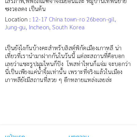
เสรีภาพ,พิพิธภัณฑ์จาจังมยอนและ หมู่บ้านเทพนิยาย
ซงวอลดง เป็นต้น
Location :
12-17 China town-ro 26beon-gil,
Jung-gu, Incheon, South Korea
เป็นยังไงกันบ้างคะสำหรับลิสต์พิกัดเมืองเกาหลี น่า
เที่ยวที่เรานำมาฝากกันในวันนี้ แต่ละสถานที่คือบอก
เลยว่าแชะรูปมุมไหนก็ปัง โพสท่าไหนก็แจ่ม จะบอกว่า
นี่เป็นเพียงแค่น้ำจิ้มเท่านั้น เพราะที่จริงแล้วในเมือง
เกาหลียังมีสถานที่สวย ๆ อีกหลายแหล่งเลยล่ะ
หน้าแรก
บทความ