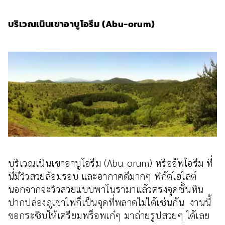
บริเวณเนินเขาอาบูโอรึม (Abu-orum)
บริเวณเนินเขาอาบูโอรึม (Abu-orum) หรืออัพโอรึม ที่
นี่มีวิวสวยล้อมรอบ และอากาศดีมากๆ พิกัดไฮไลต์
นอกจากจะวิวสวยแบบพาโนรามาแล้วตรงจุดชั้นหิน
ปากปล่องภูเขาไฟก็เป็นจุดที่พลาดไม่ได้เช่นกัน งานนี้
ขอกระซิบให้เตรียมพร็อพเก๋ๆ มาถ่ายรูปสวยๆ ได้เลย