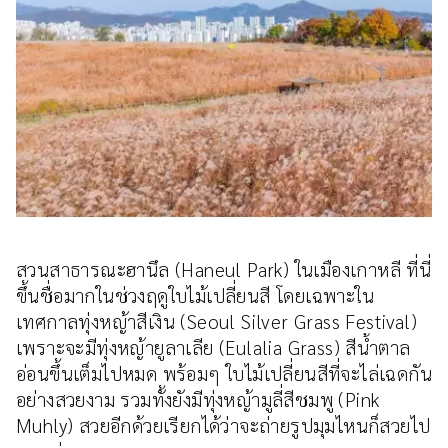
สวนสาธารณะฮานึล (Haneul Park) ในเมืองเกาหลี ที่นี่
ขึ้นชื่อมากในช่วงฤดูใบไม้เปลี่ยนสี โดยเฉพาะใน
เทศกาลทุ่งหญ้าสีเงิน (Seoul Silver Grass Festival)
เพราะจะมีทุ่งหญ้ายูลาเลีย (Eulalia Grass) สีน้ำตาล
อ่อนขึ้นเต็มไปหมด พร้อมๆ ใบไม้เปลี่ยนสีที่จะไล่เฉดกัน
อย่างสวยงาม รวมทั้งยังมีทุ่งหญ้ามูลี่สีชมพู (Pink
Muhly) สวยอีกด้วยเรียกได้ว่าจะถ่ายรูปมุมไหนก็สวยไป