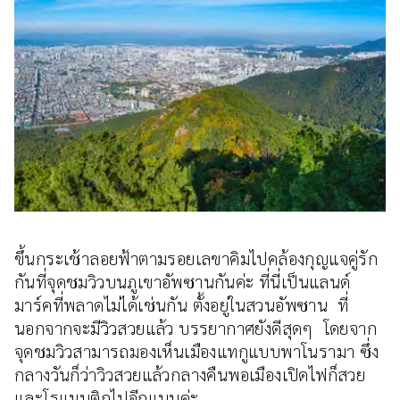
ขึ้นกระเช้าลอยฟ้าตามรอยเลขาคิมไปคล้องกุญแจคู่รัก
กันที่จุดชมวิวบนภูเขาอัพซานกันค่ะ ที่นี่เป็นแลนด์
มาร์คที่พลาดไม่ได้เช่นกัน ตั้งอยู่ในสวนอัพซาน ที่
นอกจากจะมีวิวสวยแล้ว บรรยากาศยังดีสุดๆ โดยจาก
จุดชมวิวสามารถมองเห็นเมืองแทกูแบบพาโนรามา ซึ่ง
กลางวันก็ว่าวิวสวยแล้วกลางคืนพอเมืองเปิดไฟก็สวย
และโรแมนติกไปอีกแบบค่ะ