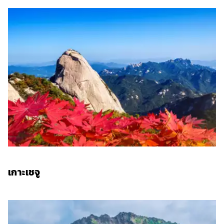
เกาะเชจู