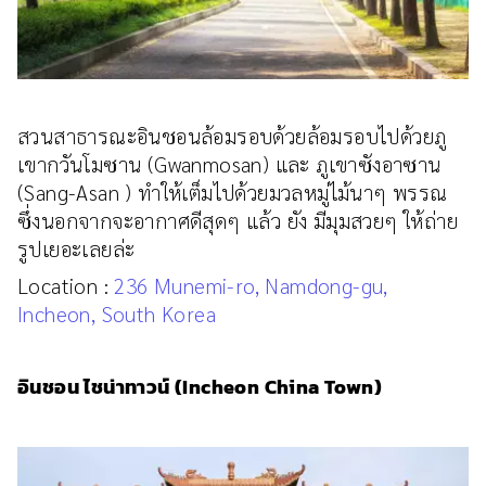
สวนสาธารณะอินชอนล้อมรอบด้วยล้อมรอบไปด้วยภู
เขากวันโมซาน (Gwanmosan) และ ภูเขาซังอาซาน
(Sang-Asan ) ทำให้เต็มไปด้วยมวลหมู่ไม้นาๆ พรรณ
ซึ่งนอกจากจะอากาศดีสุดๆ แล้ว ยัง มีมุมสวยๆ ให้ถ่าย
รูปเยอะเลยล่ะ
Location :
236 Munemi-ro, Namdong-gu,
Incheon, South Korea
อินชอน ไชน่าทาวน์ (Incheon China Town)