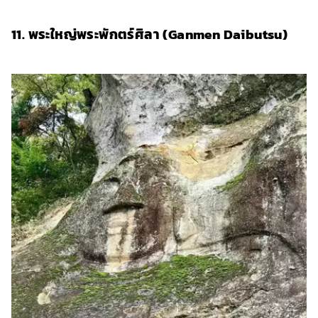
11. พระใหญ่พระพักตร์ศิลา (Ganmen Daibutsu)