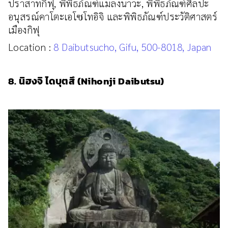
ปราสาทกิฟุ, พิพิธภัณฑ์แมลงนาวะ, พิพิธภัณฑ์ศิลปะ
อนุสรณ์คาโตะเอโซโทอิจิ และพิพิธภัณฑ์ประวัติศาสตร์
เมืองกิฟุ
Location :
8 Daibutsucho, Gifu, 500-8018, Japan
8. นิฮงจิ ไดบุตสึ (Nihonji Daibutsu)