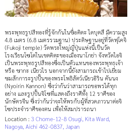
พระพุทธรูปสีทองที่รู้จักกันในชื่อคิตะ ไดบุตสึ มีความสูง
4.8 เมตร (6.8 เมตรรวมฐาน) ประดิษฐานอยู่ที่วัดฟุโคจิ
(Fukoji temple) วัดพระใหญ่ญี่ปุ่นแห่งนี้เป็นวัด
โรงเรียนโซโตในเขตคิตะของเมืองนาโกย่า จังหวัดไอจิ
เป็นพระพุทธรูปสีทองซึ่งเป็นตัวแทนของพระพุทธเจ้า
หรือ ชากะ เนียวไร นอกจากนี้ยังสามารถเข้าไปเยี่ยม
ชมสักการะรูปปั้นของพระโพธิสัตว์เนียวอิริน คันนง
(Nyoirin Kannon) ซึ่งว่ากันว่าสามารถขอพรได้ทุก
อย่าง และรูปปั้นจิโซที่แสดงถึงราศีทั้ง 12 ราศีของ
นักษัตรจีน ซึ่งว่ากันว่าจะให้พรกับผู้ที่สวดภาวนาต่อจิ
โซประจำราศีของตน เพื่อให้สมปรารถนา
Location :
3 Chome-12-8 Osugi, Kita Ward,
Nagoya, Aichi 462-0837, Japan