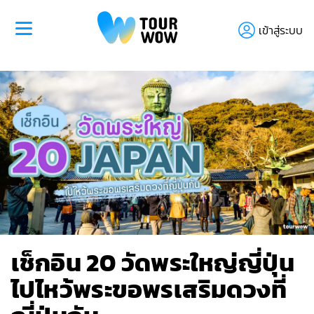
เข้าสู่ระบบ
เช็กอิน 20 วัดพระใหญ่ญี่ปุ่น
ไปไหว้พระขอพรเสริมดวงที่