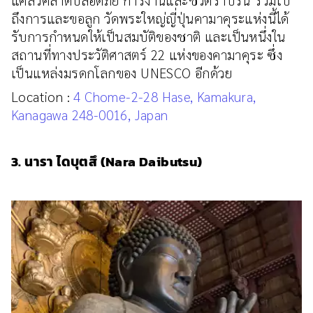
ถึงการและขอลูก วัดพระใหญ่ญี่ปุ่นคามาคุระแห่งนี้ได้
รับการกำหนดให้เป็นสมบัติของชาติ และเป็นหนึ่งใน
สถานที่ทางประวัติศาสตร์ 22 แห่งของคามาคุระ ซึ่ง
เป็นแหล่งมรดกโลกของ UNESCO อีกด้วย
Location :
4 Chome-2-28 Hase, Kamakura,
Kanagawa 248-0016, Japan
3. นารา ไดบุตสึ (Nara Daibutsu)