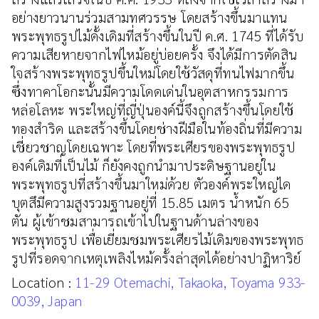
อย่างยาวนานร่วมสามทศวรรษ โดยสร้างขึ้นมาแทน
พระพุทธรูปไม้ดั้งเดิมที่สร้างขึ้นในปี ค.ศ. 1745 ที่ได้รับ
ความเสียหายจากไฟไหม้อยู่บ่อยครั้ง จึงได้มีการตัดสิน
ใจสร้างพระพุทธรูปขึ้นใหม่โดยใช้วัสดุที่ทนไฟมากขึ้น
ซึ่งทาคาโอกะนั้นมีความโดดเด่นในอุตสาหกรรมการ
หล่อโลหะ พระใหญ่ที่ญี่ปุ่นองค์นี้จึงถูกสร้างขึ้นโดยใช้
ทองสำริด และสร้างขึ้นโดยช่างฝีมือในท้องถิ่นที่มีความ
เชี่ยวชาญโดยเฉพาะ โดยที่พระเศียรของพระพุทธรูป
องค์เดิมที่เป็นไม้ ก็ยังคงถูกนำมาประดิษฐานอยู่ใน
พระพุทธรูปที่สร้างขึ้นมาใหม่ด้วย ตัวองค์พระใหญ่ได
บุตสึมีความสูงรวมฐานอยู่ที่ 15.85 เมตร น้ำหนัก 65
ตัน ผู้เข้าชมสามารถเข้าไปในฐานด้านล่างของ
พระพุทธรูป เพื่อเยี่ยมชมพระเศียรไม้เดิมของพระพุทธ
รูปที่รอดจากเหตุเพลิงไหม้ครั้งล่าสุดได้อย่างปาฏิหาริย์
Location :
11-29 Otemachi, Takaoka, Toyama 933-
0039, Japan