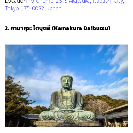
Location :
5 Chome-28-3 Akatsuka, Itabashi City,
Tokyo 175-0092, Japan
2. คามาคุระ ไดบุตสึ (Kamakura Daibutsu)