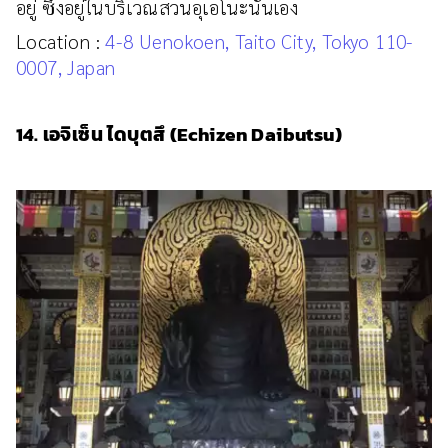
อยู่ ซึ่งอยู่ในบริเวณสวนอุเอโนะนั่นเอง
Location :
4-8 Uenokoen, Taito City, Tokyo 110-
0007, Japan
14. เอจิเซ็น ไดบุตสึ (Echizen Daibutsu)