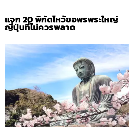
แจก 20 พิกัดไหว้ขอพรพระใหญ่
ญี่ปุ่นที่ไม่ควรพลาด