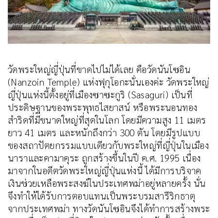
วัดพระใหญ่ญี่ปุ่นที่ขาดไปไม่ได้เลย คือวัดนันโซอิน
(Nanzoin Temple) แห่งฟุกุโอกะนั่นเองค่ะ วัดพระใหญ่
ญี่ปุ่นแห่งนี้ตั้งอยู่ที่เมืองซาซะกูริ (Sasaguri) เป็นที่
ประดิษฐานของพระพุทธไสยาสน์ หรือพระนอนทอง
สำริดที่มีขนาดใหญ่ที่สุดในโลก โดยมีความสูง 11 เมตร
ยาว 41 เมตร และหนักถึงกว่า 300 ตัน โดยมีรูปแบบ
ของสถาปัตยกรรมแบบเดียวกับพระใหญ่ที่ญี่ปุ่นในเมือง
นาราและคามาคุระ ถูกสร้างขึ้นในปี ค.ศ. 1995 เนื่อง
มาจากในอดีตวัดพระใหญ่ญี่ปุ่นแห่งนี้ ได้มีการบริจาค
เงินช่วยเหลือพระสงฆ์ในประเทศพม่าอยู่หลายครั้ง นั่น
จึงทำให้ได้รับการตอบแทนเป็นพระบรมสารีริกธาตุ
จากประเทศพม่า ทางวัดนันโซอินจึงได้ทำการสร้างพระ