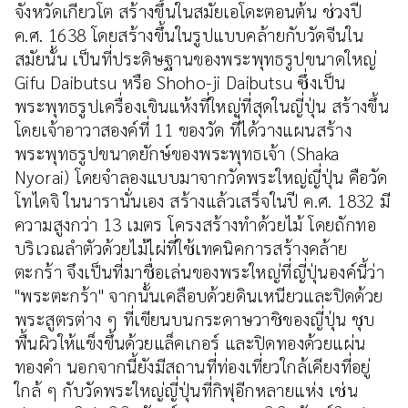
จังหวัดเกียวโต สร้างขึ้นในสมัยเอโดะตอนต้น ช่วงปี
ค.ศ. 1638 โดยสร้างขึ้นในรูปแบบคล้ายกับวัดจีนใน
สมัยนั้น เป็นที่ประดิษฐานของพระพุทธรูปขนาดใหญ่
Gifu Daibutsu หรือ Shoho-ji Daibutsu ซึ่งเป็น
พระพุทธรูปเครื่องเขินแห้งที่ใหญ่ที่สุดในญี่ปุ่น สร้างขึ้น
โดยเจ้าอาวาสองค์ที่ 11 ของวัด ที่ได้วางแผนสร้าง
พระพุทธรูปขนาดยักษ์ของพระพุทธเจ้า (Shaka
Nyorai) โดยจำลองแบบมาจากวัดพระใหญ่ญี่ปุ่น คือวัด
โทไดจิ ในนารานั่นเอง สร้างแล้วเสร็จในปี ค.ศ. 1832 มี
ความสูงกว่า 13 เมตร โครงสร้างทำด้วยไม้ โดยถักทอ
บริเวณลำตัวด้วยไม้ไผ่ที่ใช้เทคนิคการสร้างคล้าย
ตะกร้า จึงเป็นที่มาชื่อเล่นของพระใหญ่ที่ญี่ปุ่นองค์นี้ว่า
"พระตะกร้า" จากนั้นเคลือบด้วยดินเหนียวและปิดด้วย
พระสูตรต่าง ๆ ที่เขียนบนกระดาษวาชิของญี่ปุ่น ชุบ
พื้นผิวให้แข็งขึ้นด้วยแล็คเกอร์ และปิดทองด้วยแผ่น
ทองคำ นอกจากนี้ยังมีสถานที่ท่องเที่ยวใกล้เคียงที่อยู่
ใกล้ ๆ กับวัดพระใหญ่ญี่ปุ่นที่กิฟุอีกหลายแห่ง เช่น