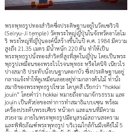
พระพุทธรูปทองสำริดซึ่งประดิษฐานอยู่ในวัดเซริวจิ
(Seiryu-Ji temple) วัดพระใหญ่ญี่ปุ่นในจังหวัดอาโอโม
ริ พระใหญ่ที่ญี่ปุ่นองค์นี้สร้างขึ้นในปี ค.ศ. 1984 มีความ
สูงถึง 21.35 เมตร มีน้ำหนัก 220 ตัน ทำให้เป็น
พระพุทธรูปนั่งทองสำริดที่สูงที่สุดในญี่ปุ่น โดยเป็นพระ
พุธรูปเหมือนของพระไวโรจนพุทธะ หรือไดนิจิ เนียวไร
ปางสมาธิ ประทับนั่งบนฐานดอกบัว ซึ่งประดิษฐานอยู่
กลางแจ้งทำให้ดูเหมือนลอยอยู่ท่ามกลางต้นไม้ ท่านั่ง
สมาธิของพระพุทธรูปโชวะ ไดบุตสึ เรียกว่า “hokkai
jouin” โดยคำว่า hokkai หมายถึงอาณาจักรธรรม และ
jouin เป็นตัวย่อของท่าการทำสมาธิแบบเซน พร้อม
เครื่องประดับพระเศียร หน้าอก และแขนที่มีความ
สวยงาม ภายในพระพุทธรูปมีอนุสรณ์สถานสงคราม
และพิพิธภัณฑ์พระพุทธรูป บริเวณใกล้กันมีเจดีย์ไม้ 5