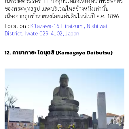
ในช่วงศตวรรษที่ 11 ปัจจุบันเหลือเพียงหน้าพระพักตร์
ของพระพุทธรูป และบริเวณไหล่ข้างหนึ่งเท่านั้น
เนื่องจากถูกทำลายลงโดยแผ่นดินไหวในปี ค.ศ. 1896
Location :
Kitazawa-16 Hiraizumi, Nishiiwai
District, Iwate 029-4102, Japan
12. คามากายะ ไดบุตสึ (Kamagaya Daibutsu)