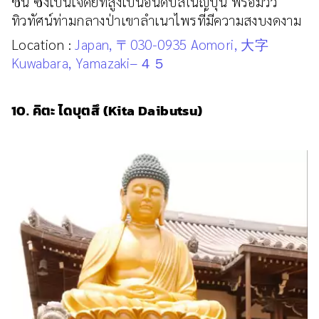
ชั้น ซึ่งเป็นเจดีย์ที่สูงเป็นอันดับสี่ในญี่ปุ่น พร้อมวิว
ทิวทัศน์ท่ามกลางป่าเขาลำเนาไพรที่มีความสงบงดงาม
Location :
Japan, 〒030-0935 Aomori, 大字
Kuwabara, Yamazaki−４５
10. คิตะ ไดบุตสึ (Kita Daibutsu)