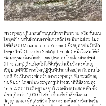
พระพุทธรูปที่แกะสลักบนหน้าผาหินทราย หรือกันเมน
ไดบุตสึ บนพื้นผิวหินผาที่แกะสลักโดยมินาโมโตะ โนะ
โยชิอิเอะ (Minamoto no Yoshiie) ซึ่งอยู่ภายในวัดทัก
โคคุเซโกจิ (Takkoku Seikōji Temple) หนึ่งในสมบัติที่
ซ่อนอยู่ของจังหวัดอิวาเตะ (Iwate) ในเมืองฮิระอิซูมิ
(Hiraizum) ถึงแม้จะไม่ได้ขึ้นชื่อว่าเป็นวัดพระใหญ่
ญี่ปุ่น แต่ที่นี่มีพระใหญ่ญี่ปุ่นที่น่าสนใจอย่าง กันเมน ได
บุตสึ ซึ่งเป็นพระพักตร์ของพระพุทธรูปที่แกะสลักอยู่
บนหินผา โดยเป็นพระพุทธรูปปางสมาธิที่มีความสูง
16.5 เมตร ประดิษฐานอยู่บริเวณข้างอุโบสถหลัก ซึ่ง
มีอายุถึงกว่า 1,000 ปี สร้างขึ้นเพื่อรำลึกถึงดวง
วิญญาณของผู้ที่เสียชีวิต ในสงครามท้องถิ่นซึ่งเกิดขึ้น