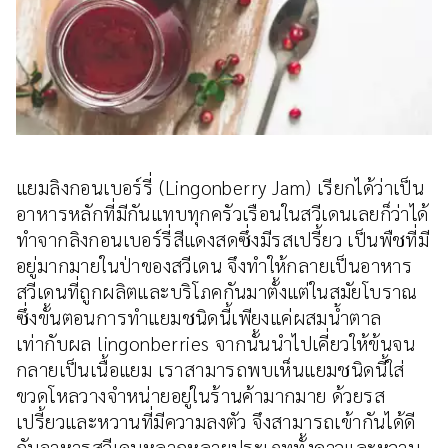
แยมลิงกอนเบอร์รี่ (Lingonberry Jam) เรียกได้ว่าเป็น
อาหารหลักที่มีกันแทบทุกครัวเรือนในสวีเดนเลยก็ว่าได้
ทำจากลิงกอนเบอร์รี่สีแดงสดซึ่งมีรสเปรี้ยว เป็นพืชที่มี
อยู่มากมายในป่าของสวีเดน จึงทำให้กลายเป็นอาหาร
สวีเดนที่ถูกผลิตและบริโภคกันมาตั้งแต่ในสมัยโบราณ
ซึ่งขั้นตอนการทำแยมชนิดนี้เพียงแค่ผสมน้ำตาล
เท่ากับผล lingonberries จากนั้นนำไปเคี่ยวให้ข้นจน
กลายเป็นเนื้อแยม เราสามารถพบเห็นแยมชนิดนี้ใส่
ขวดโหลวางจำหน่ายอยู่ในร้านค้ามากมาย ด้วยรส
เปรี้ยวและหวานที่มีความลงตัว จึงสามารถเข้ากันได้ดี
กับอาหารสวีเดนหลากหลายประเภททั้งคาวและหวาน