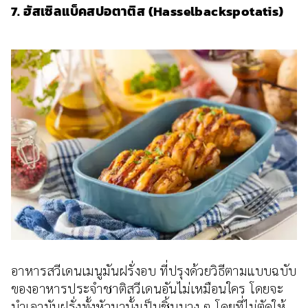
7. ฮัสเซิลแบ็คสปอตาติส (Hasselbackspotatis)
อาหารสวีเดนเมนูมันฝรั่งอบ ที่ปรุงด้วยวิธีตามแบบฉบับ
ของอาหารประจำชาติสวีเดนอันไม่เหมือนใคร โดยจะ
นำเอามันฝรั่งทั้งหัวมาบั้งเป็นชิ้นบาง ๆ โดยที่ไม่ตัดให้