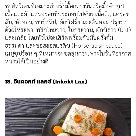
ชาติสวีเดนที่เหมาะสำหรับมื้อกลางวันหรือมื้อค่ำ ซุป
เนื้อและผักแสนอร่อยที่ประกอบไปด้วย เนื้อวัว, แครอท
สับ, หัวหอม, พาร์สนิป, ผักชีฝรั่ง และต้นหอม ปรุงรส
ด้วยโหระพา, พริกไทยขาว, ใบกระวาน, ผักชีลาว (Dill)
และเกลือ โดยทั่วไปจะเสิร์ฟพร้อมกับมันฝรั่งต้ม
ธรรมดา และซอสฮอสแรดิช (Horseradish sauce)
เมนูซุปร้อน ๆ ที่เหมาะจะซดอุ่นกระเพาะในวันที่อากาศ
หนาวได้เป็นอย่างดี
18. อินคอกท์ แลกซ์ (Inkokt Lax)