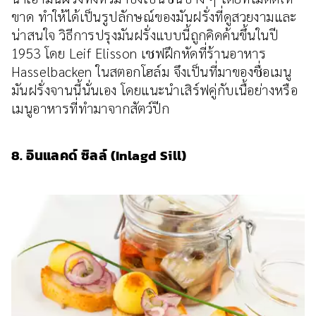
ขาด ทำให้ได้เป็นรูปลักษณ์ของมันฝรั่งที่ดูสวยงามและ
น่าสนใจ วิธีการปรุงมันฝรั่งแบบนี้ถูกคิดค้นขึ้นในปี
1953 โดย Leif Elisson เชฟฝึกหัดที่ร้านอาหาร
Hasselbacken ในสตอกโฮล์ม จึงเป็นที่มาของชื่อเมนู
มันฝรั่งจานนี้นั่นเอง โดยแนะนำเสิร์ฟคู่กับเนื้อย่างหรือ
เมนูอาหารที่ทำมาจากสัตว์ปีก
8. อินแลคด์ ซิลล์ (Inlagd Sill)