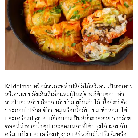
Kåldolmar หรือม้วนกะหล่ำปลียัดไส้สวีเดน เป็นอาหาร
สวีเดนแบบดั้งเดิมที่เด็กและผู้ใหญ่ต่างก็ชื่นชอบ ทำ
จากใบกะหล่ำปลีลวกแล้วนำมาม้วนกับไส้เนื้อสัตว์ ซึ่ง
ประกอบไปด้วย ข้าว, หมูหรือเนื้อสับ, นม หัวหอม, ไข่
และเครื่องปรุงรส แล้วอบจนเป็นสีน้ำตาลสวย ราดด้วย
ซอสที่ทำจากน้ำซุปและของเหลวที่ใช้ปรุงไส้ ผสมกับ
ครีม, แป้ง และเครื่องปรุงรส เสิร์ฟกับมันฝรั่งต้มหรือ