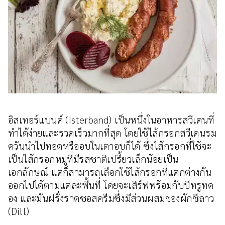
อิสเทอร์แบนด์ (Isterband) เป็นหนึ่งในอาหารสวีเดนที่
ทำได้ง่ายและรวดเร็วมากที่สุด โดยใช้ไส้กรอกสวีเดนรม
ควันนำไปทอดหรืออบในเตาอบก็ได้ ซึ่งไส้กรอกที่ใช้จะ
เป็นไส้กรอกหมูที่มีรสชาติเปรี้ยวเล็กน้อยเป็น
เอกลักษณ์ แต่ก็สามารถเลือกใช้ไส้กรอกที่แตกต่างกัน
ออกไปได้ตามแต่ละพื้นที่ โดยจะเสิร์ฟพร้อมกับบีทรูทด
อง และมันฝรั่งราดซอสครีมซึ่งมีส่วนผสมของผักชีลาว
(Dill)