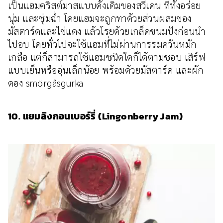
เป็นแฮมคริสต์มาสแบบดั้งเดิมของสวีเดน ที่ทั้งอร่อย
นุ่ม และชุ่มฉ่ำ โดยแฮมจะถูกทาด้วยส่วนผสมของ
มัสตาร์ดและไข่แดง แล้วโรยด้วยเกล็ดขนมปังก่อนนำ
ไปอบ โดยทั่วไปจะใช้แฮมที่ไม่ผ่านการรมควันหมัก
เกลือ แต่ก็สามารถใช้แฮมชนิดใดก็ได้ตามชอบ เสิร์ฟ
แบบเย็นหรืออุ่นเล็กน้อย พร้อมด้วยมัสตาร์ด และผัก
ดอง smörgåsgurka
10. แยมลิงกอนเบอร์รี่ (Lingonberry Jam)