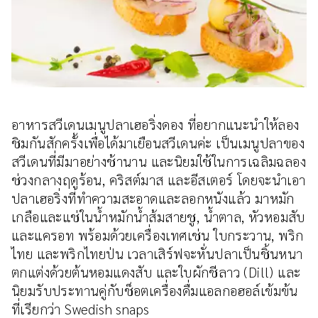
อาหารสวีเดนเมนูปลาเฮอริ่งดอง ที่อยากแนะนำให้ลอง
ชิมกันสักครั้งเพื่อได้มาเยือนสวีเดนค่ะ เป็นเมนูปลาของ
สวีเดนที่มีมาอย่างช้านาน และนิยมใช้ในการเฉลิมฉลอง
ช่วงกลางฤดูร้อน, คริสต์มาส และอีสเตอร์ โดยจะนำเอา
ปลาเฮอริ่งที่ทำความสะอาดและลอกหนังแล้ว มาหมัก
เกลือและแช่ในน้ำหมักน้ำส้มสายชู, น้ำตาล, หัวหอมสับ
และแครอท พร้อมด้วยเครื่องเทศเช่น ใบกระวาน, พริก
ไทย และพริกไทยป่น เวลาเสิร์ฟจะหั่นปลาเป็นชิ้นหนา
ตกแต่งด้วยต้นหอมแดงสับ และใบผักชีลาว (Dill) และ
นิยมรับประทานคู่กับช็อตเครื่องดื่มแอลกอฮอล์เข้มข้น
ที่เรียกว่า Swedish snaps