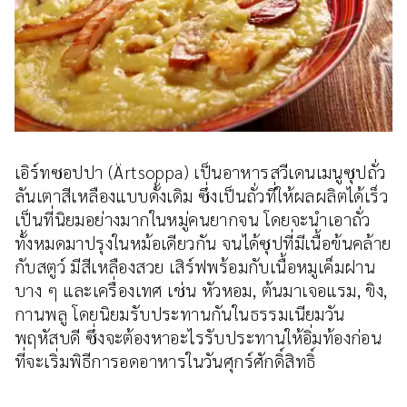
เอิร์ทซอปปา (Ärtsoppa) เป็นอาหารสวีเดนเมนูซุปถั่ว
ลันเตาสีเหลืองแบบดั้งเดิม ซึ่งเป็นถั่วที่ให้ผลผลิตได้เร็ว
เป็นที่นิยมอย่างมากในหมู่คนยากจน โดยจะนำเอาถั่ว
ทั้งหมดมาปรุงในหม้อเดียวกัน จนได้ซุปที่มีเนื้อข้นคล้าย
กับสตูว์ มีสีเหลืองสวย เสิร์ฟพร้อมกับเนื้อหมูเค็มฝาน
บาง ๆ และเครื่องเทศ เช่น หัวหอม, ต้นมาเจอแรม, ขิง,
กานพลู โดยนิยมรับประทานกันในธรรมเนียมวัน
พฤหัสบดี ซึ่งจะต้องหาอะไรรับประทานให้อิ่มท้องก่อน
ที่จะเริ่มพิธีการอดอาหารในวันศุกร์ศักดิ์สิทธิ์