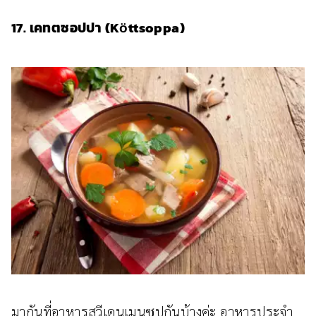
17. เคทตซอปปา (Kӧttsoppa)
มากันที่อาหารสวีเดนเมนูซุปกันบ้างค่ะ อาหารประจำ