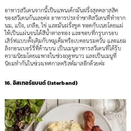
อาหารสวีเดนจากนี้เป็นแพนเค้กมันฝรั่งสุดคลาสสิค
ของสวีเดนกันเลยค่ะ อาหารประจำชาติสวีเดนที่ทำจาก
นม, แป้ง, เกลือ, ไข่ และมันฝรั่งขูด ทอดกับเนยโดยแผ่
ให้เป็นแผ่นจนได้สีน้ำตาลทอง และขอบที่กรุบกรอบ
เสิร์ฟแบบดั้งเดิมกับหมูเค็มหรือเบคอนรมควัน และแยม
ลิงกอนเบอร์รี่ที่ด้านบน เป็นเมนูอาหารสวีเดนที่ได้รับ
ความนิยมโดยเฉพาะในช่วงฤดูหนาว และเป็นเมนูที่
นิยมทำกันในช่วงเทศกาลคริสต์มาสอีกด้วยค่ะ
16. อิสเทอร์แบนด์ (Isterband)