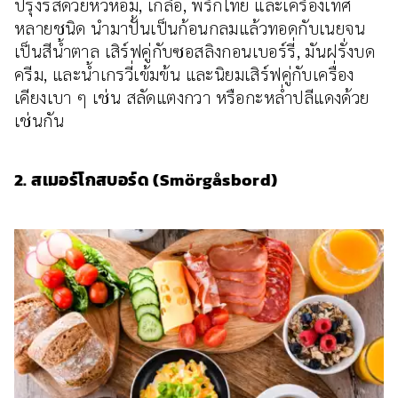
ปรุงรสด้วยหัวหอม, เกลือ, พริกไทย และเครื่องเทศ
หลายชนิด นำมาปั้นเป็นก้อนกลมแล้วทอดกับเนยจน
เป็นสีน้ำตาล เสิร์ฟคู่กับซอสลิงกอนเบอร์รี่, มันฝรั่งบด
ครีม, และน้ำเกรวี่เข้มข้น และนิยมเสิร์ฟคู่กับเครื่อง
เคียงเบา ๆ เช่น สลัดแตงกวา หรือกะหล่ำปลีแดงด้วย
เช่นกัน
2. สเมอร์โกสบอร์ด (Smörgåsbord)