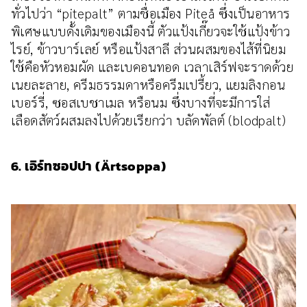
ทั่วไปว่า “pitepalt” ตามชื่อเมือง Piteå ซึ่งเป็นอาหาร
พิเศษแบบดั้งเดิมของเมืองนี้ ตัวแป้งเกี๊ยวจะใช้แป้งข้าว
ไรย์, ข้าวบาร์เลย์ หรือแป้งสาลี ส่วนผสมของไส้ที่นิยม
ใช้คือหัวหอมผัด และเบคอนทอด เวลาเสิร์ฟจะราดด้วย
เนยละลาย, ครีมธรรมดาหรือครีมเปรี้ยว, แยมลิงกอน
เบอร์รี่, ซอสเบชาเมล หรือนม ซึ่งบางที่จะมีการใส่
เลือดสัตว์ผสมลงไปด้วยเรียกว่า บลัดพัลต์ (blodpalt)
6. เอิร์ทซอปปา (Ärtsoppa)