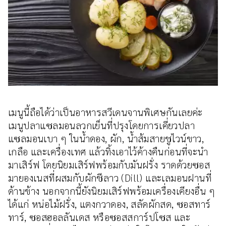
เมนูนี้ถือได้ว่าเป็นอาหารสวีเดนจานพิเศษกันเลยค่ะ
เมนูปลาแซลมอนลวกเย็นที่ปรุงโดยการเคี่ยวปลา
แซลมอนเบา ๆ ในน้ำดอง, ผัก, น้ำส้มสายชูไวน์ขาว,
เกลือ และเครื่องเทศ แล้วทิ้งเอาไว้ค้างคืนก่อนที่จะนำ
มาเสิร์ฟ โดยนิยมเสิร์ฟพร้อมกับมันฝรั่ง ราดด้วยซอส
มายองเนสที่ผสมกับผักชีลาว (Dill) และเลมอนฝานที่
ด้านข้าง นอกจากนี้ยังนิยมเสิร์ฟพร้อมเครื่องเคียงอื่น ๆ
ได้แก่ หน่อไม้ฝรั่ง, แตงกวาดอง, สลัดผักสด, ซอสทาร์
ทาร์, ซอสฮอลลันเดส หรือซอสสการ์ปโซส และ