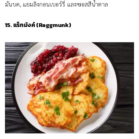
มันบด, แยมลิงกอนเบอร์รี่ และซอสสีน้ำตาล
15. แร็กมังค์ (Raggmunk)