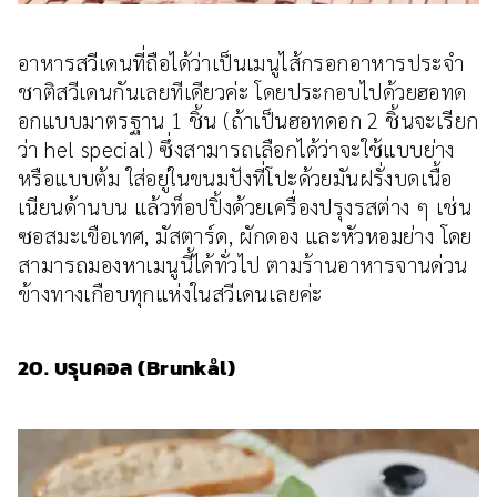
อาหารสวีเดนที่ถือได้ว่าเป็นเมนูไส้กรอกอาหารประจำ
ชาติสวีเดนกันเลยทีเดียวค่ะ โดยประกอบไปด้วยฮอทด
อกแบบมาตรฐาน 1 ชิ้น (ถ้าเป็นฮอทดอก 2 ชิ้นจะเรียก
ว่า hel special) ซึ่งสามารถเลือกได้ว่าจะใช้แบบย่าง
หรือแบบต้ม ใส่อยู่ในขนมปังที่โปะด้วยมันฝรั่งบดเนื้อ
เนียนด้านบน แล้วท็อปปิ้งด้วยเครื่องปรุงรสต่าง ๆ เช่น
ซอสมะเขือเทศ, มัสตาร์ด, ผักดอง และหัวหอมย่าง โดย
สามารถมองหาเมนูนี้ได้ทั่วไป ตามร้านอาหารจานด่วน
ข้างทางเกือบทุกแห่งในสวีเดนเลยค่ะ
20. บรุนคอล (Brunkål)