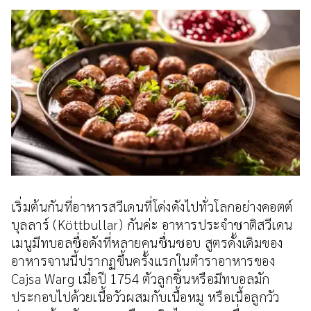
เริ่มต้นกันที่อาหารสวีเดนที่โด่งดังไปทั่วโลกอย่างคอตต์
บุลลาร์ (Köttbullar) กันค่ะ อาหารประจำชาติสวีเดน
เมนูมีทบอลชื่อดังที่หลายคนชื่นชอบ สูตรดั้งเดิมของ
อาหารจานนี้ปรากฏขึ้นครั้งแรกในตำราอาหารของ
Cajsa Warg เมื่อปี 1754 ตัวลูกชิ้นหรือมีทบอลมัก
ประกอบไปด้วยเนื้อวัวผสมกับเนื้อหมู หรือเนื้อลูกวัว