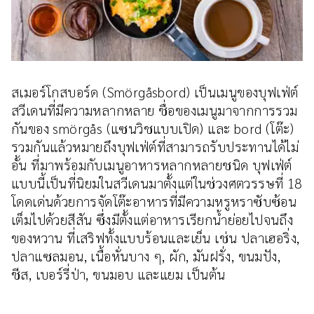
สเมอร์โกสบอร์ด (Smörgåsbord) เป็นเมนูของบุฟเฟ่ต์
สวีเดนที่มีความหลากหลาย ชื่อของเมนูมาจากการรวม
กันของ smörgås (แซนวิชแบบเปิด) และ bord (โต๊ะ)
รวมกันแล้วหมายถึงบุฟเฟ่ต์ที่สามารถรับประทานได้ไม่
อั้น ที่มาพร้อมกับเมนูอาหารหลากหลายชนิด บุฟเฟ่ต์
แบบนี้เป็นที่นิยมในสวีเดนมาตั้งแต่ในช่วงศตวรรษที่ 18
โดดเด่นด้วยการจัดโต๊ะอาหารที่มีความหรูหราซับซ้อน
เต็มไปด้วยสีสัน ซึ่งมีตั้งแต่อาหารเรียกน้ำย่อยไปจนถึง
ของหวาน ที่เสริฟทั้งแบบร้อนและเย็น เช่น ปลาเฮอริ่ง,
ปลาแซลมอน, เนื้อหั่นบาง ๆ, ผัก, มันฝรั่ง, ขนมปัง,
ชีส, เบอร์รี่ป่า, ขนมอบ และแยม เป็นต้น