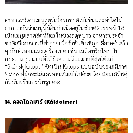
อาหารสวีเดนเมนูสตูว์เนื้อรสชาติเข้มข้นและทำได้ไม่
ยาก ว่ากันว่าเมนูนี้มีต้นกำเนิดอยู่ในช่วงศตวรรษที่ 18
เป็นเมนูคลาสสิคที่นิยมในช่วงฤดูหนาว อาหารประจำ
ชาติสวีเดนจานนี้ทำจากเนื้อวัวหั่นชิ้นที่ถูกเคี่ยวอย่างช้า
ๆ กับหัวหอมและเครื่องเทศ เช่น เมล็ดพริกไทย, ใบ
กระวาน รูปแบบที่ได้รับความนิยมมากที่สุดได้แก่
“Skånsk kalops” ซึ่งเป็น Kalops แบบฉบับของภูมิภาค
Skåne ที่มักจะใส่แครอทเพิ่มเข้าไปด้วย โดยนิยมเสิร์ฟคู่
กับมันฝรั่งและบีทรูทดอง
14. คอลโดลมาร์ (Kåldolmar)