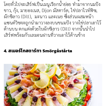
โดยทั่วไปจะเสิร์ฟเป็นเมนูเรียกน้ำย่อย ทำมาจากนมปัง
ขาว, กุ้ง, มายองเนส, Dijon มัสตาร์ด, ไข่ปลาไวท์ฟิช,
ผักชีลาว (Dill), มะนาว และเนย ซึ่งส่วนผสมหน้า
แซนด์วิชจะถูกนำมาวางลงบนขนมปัง วางไข่ปลาเอาไว้
ด้านบน ตกแต่งด้วยใบผักชีลาว (Dill) จากนั้นนำไป
เสิร์ฟพร้อมกับเลมอนฝานที่วางเอาไว้ด้านข้าง
4. สเมอร์โกสตาร์ทา Smörgåstårta