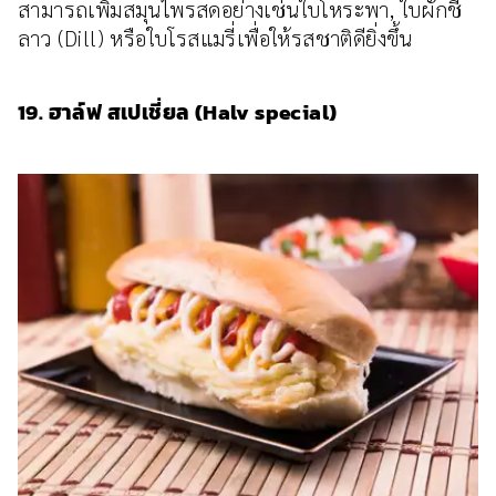
สามารถเพิ่มสมุนไพรสดอย่างเช่นใบโหระพา, ใบผักชี
ลาว (Dill) หรือใบโรสแมรี่เพื่อให้รสชาติดียิ่งขึ้น
19. ฮาล์ฟ สเปเชี่ยล (Halv special)