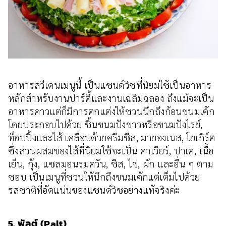
อาหารสวีเดนเมนูนี้ เป็นแซนด์วิชที่นิยมใช้เป็นอาหาร
หลักสำหรับงานปาร์ตี้และงานเฉลิมฉลอง ถึงแม้จะเป็น
อาหารคาวแต่ก็มีการตกแต่งให้ชวนนึกถึงก้อนขนมเค้ก
โดยประกอบไปด้วย ชิ้นขนมปังขาวหรือขนมปังไรย์,
ท็อปปิ้งและไส้ เคลือบด้วยครีมชีส, มายองเนส, โยเกิร์ต
ซึ่งส่วนผสมของไส้ที่นิยมใช้จะเป็น คาเวียร์, ปาเต, เนื้อ
เย็น, กุ้ง, แซลมอนรมควัน, ชีส, ไข่, ผัก และอื่น ๆ ตาม
ชอบ เป็นเมนูที่ชวนให้นึกถึงขนมเค้กแต่เต็มไปด้วย
รสชาติที่อัดแน่นของแซนด์วิชอย่างแท้จริงค่ะ
5. พัลต์ (Palt)