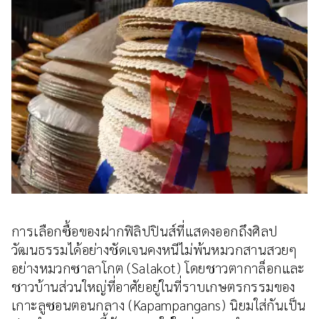
การเลือกซื้อของฝากฟิลิปปินส์ที่แสดงออกถึงศิลป
วัฒนธรรมได้อย่างชัดเจนคงหนีไม่พ้นหมวกสานสวยๆ
อย่างหมวกซาลาโกต (Salakot) โดยชาวตากาล็อกและ
ชาวบ้านส่วนใหญ่ที่อาศัยอยู่ในที่ราบเกษตรกรรมของ
เกาะลูซอนตอนกลาง (Kapampangans) นิยมใส่กันเป็น