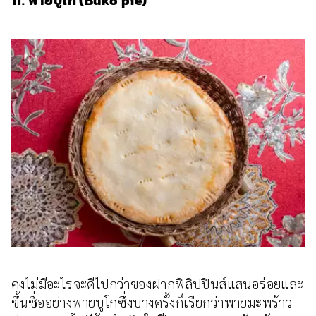
11. พายบูโก (Buko pie)
คงไม่มีอะไรจะดีไปกว่าของฝากฟิลิปปินส์แสนอร่อยและ
ขึ้นชื่ออย่างพายบูโกซึ่งบางครั้งก็เรียกว่าพายมะพร้าว