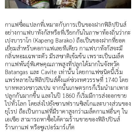
กาแฟชื่อแปลกที่เหมาะกับการเป็นของฝากฟิลิปปินส์
อย่างกาแฟบาทังกัสหรือที่เรียกกันในภาษาท้องถิ่นว่ากะ
เปงบาราโก (Kapeng Barako) ถือเป็นของฝากที่ยอด
เยี่ยมสำหรับคอกาแฟเลยทีเดียว กาแฟบาทังกัสจะมี
กลิ่นหอมเฉพาะตัว มีรสชาติเข้มข้น เพราะเป็นเมล็ด
กาแฟพันธุ์พิเศษคุณภาพสูงที่ปลูกได้มากในจังหวัด
Batangas และ Cavite เท่านั้น โดยกาแฟชนิดนี้เริ่ม
แพร่หลายในฟิลิปปินส์ตั้งแต่ช่วงทศวรรษที่ 1740 โดย
บาทหลวงชาวสเปน จากนั้นเกษตรกรก็เริ่มนำมาเพาะ
ปลูกกันมากขึ้น และในปี 1860 ก็เริ่มมีการส่งออกขาย
ไปทั่วโลก โดยส่งไปยังซานฟรานซิสโกและบางส่วนของ
ยุโรป ถือเป็นกาแฟที่มีราคาสูงกว่าเมล็ดกาแฟอื่นๆ ใน
เอเชีย สามารถหาซื้อได้ตามร้านขายของฟิลิปปินส์
ร้านกาแฟ หรือซูเปอร์มาร์เก็ต