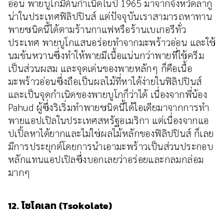
อ่อน พายบูโกมีต้นกำเนิดในปี 1965 มาจากจังหวัดลากู
น่าในประเทศฟิลิปปินส์ แต่ปัจจุบันเราสามารถหาทาน
พายชนิดนี้ได้ตามร้านกาแฟหรือร้านเบเกอรีทั่ว
ประเทศ พายบูโกแสนอร่อยทำจากมะพร้าวอ่อน และใช้
นมข้นหวานซึ่งทำให้พายมีเนื้อแน่นกว่าพายที่ใช้ครีม
เป็นส่วนผสม และจุดเด่นของพายหลักๆ ก็คือเนื้อ
มะพร้าวอ่อนซึ่งถือเป็นผลไม้ที่หาได้ง่ายในฟิลิปปินส์
และเป็นจุดกำเนิดของพายบูโกก็ว่าได้ เนื่องจากพี่น้อง
Pahud ผู้ซึ่งริเริ่มทำพายชนิดนี้ได้ไอเดียมาจากการทำ
พายแอปเปิลในประเทศสหรัฐอเมริกา แต่เนื่องจากแอ
ปเปิ้ลหาได้ยากและไม่ใช่ผลไม้หลักของฟิลิปปินส์ ก็เลย
มีการประยุกต์โดยการนำเอามะพร้าวเป็นส่วนประกอบ
หลักแทนแอปเปิลซึ่งบอกเลยว่าอร่อยและกลมกล่อม
มากๆ
12. โซโคเลท (Tsokolate)