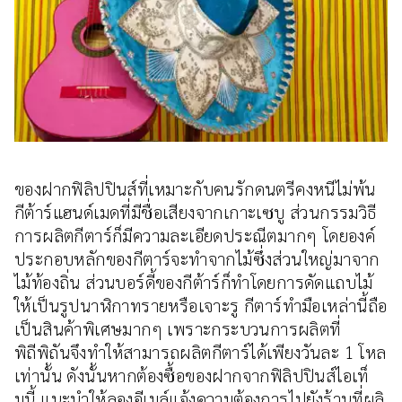
ของฝากฟิลิปปินส์ที่เหมาะกับคนรักดนตรีคงหนีไม่พ้น
กีต้าร์แฮนด์เมดที่มีชื่อเสียงจากเกาะเซบู ส่วนกรรมวิธี
การผลิตกีตาร์ก็มีความละเอียดประณีตมากๆ โดยองค์
ประกอบหลักของกีตาร์จะทำจากไม้ซึ่งส่วนใหญ่มาจาก
ไม้ท้องถิ่น ส่วนบอร์ดี้ของกีต้าร์ก็ทำโดยการดัดแถบไม้
ให้เป็นรูปนาฬิกาทรายหรือเจาะรู กีตาร์ทำมือเหล่านี้ถือ
เป็นสินค้าพิเศษมากๆ เพราะกระบวนการผลิตที่
พิถีพิถันจึงทำให้สามารถผลิตกีตาร์ได้เพียงวันละ 1 โหล
เท่านั้น ดังนั้นหากต้องซื้อของฝากจากฟิลิปปินส์ไอเท็
มนี้ แนะนำให้ลองอีเมล์แจ้งความต้องการไปยังร้านที่ผลิ