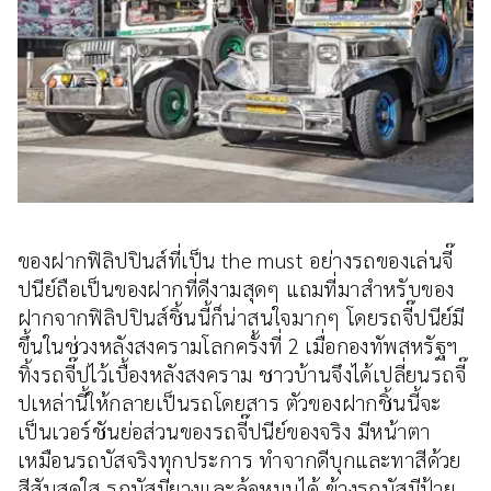
ของฝากฟิลิปปินส์ที่เป็น the must อย่างรถของเล่นจี๊
ปนีย์ถือเป็นของฝากที่ดีงามสุดๆ แถมที่มาสำหรับของ
ฝากจากฟิลิปปินส์ชิ้นนี้ก็น่าสนใจมากๆ โดยรถจี๊ปนีย์มี
ขึ้นในช่วงหลังสงครามโลกครั้งที่ 2 เมื่อกองทัพสหรัฐฯ
ทิ้งรถจี๊ปไว้เบื้องหลังสงคราม ชาวบ้านจึงได้เปลี่ยนรถจี๊
ปเหล่านี้ให้กลายเป็นรถโดยสาร ตัวของฝากชิ้นนี้จะ
เป็นเวอร์ชันย่อส่วนของรถจี๊ปนีย์ของจริง มีหน้าตา
เหมือนรถบัสจริงทุกประการ ทำจากดีบุกและทาสีด้วย
สีสันสดใส รถบัสมียางและล้อหมุนได้ ข้างรถบัสมีป้าย