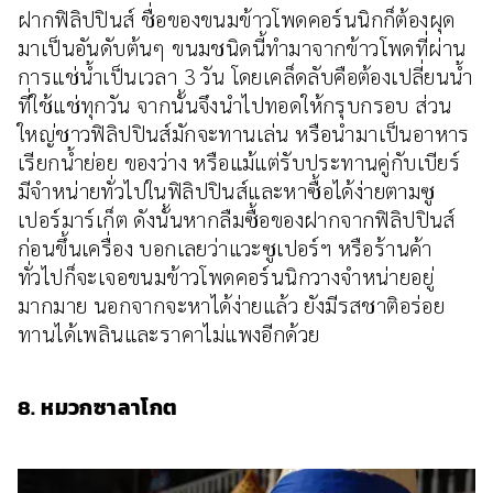
ฝากฟิลิปปินส์ ชื่อของขนมข้าวโพดคอร์นนิกก็ต้องผุด
มาเป็นอันดับต้นๆ ขนมชนิดนี้ทำมาจากข้าวโพดที่ผ่าน
การแช่น้ำเป็นเวลา 3 วัน โดยเคล็ดลับคือต้องเปลี่ยนน้ำ
ที่ใช้แช่ทุกวัน จากนั้นจึงนำไปทอดให้กรุบกรอบ ส่วน
ใหญ่ชาวฟิลิปปินส์มักจะทานเล่น หรือนำมาเป็นอาหาร
เรียกน้ำย่อย ของว่าง หรือแม้แต่รับประทานคู่กับเบียร์
มีจำหน่ายทั่วไปในฟิลิปปินส์และหาซื้อได้ง่ายตามซู
เปอร์มาร์เก็ต ดังนั้นหากลืมซื้อของฝากจากฟิลิปปินส์
ก่อนขึ้นเครื่อง บอกเลยว่าแวะซูเปอร์ฯ หรือร้านค้า
ทั่วไปก็จะเจอขนมข้าวโพดคอร์นนิกวางจำหน่ายอยู่
มากมาย นอกจากจะหาได้ง่ายแล้ว ยังมีรสชาติอร่อย
ทานได้เพลินและราคาไม่แพงอีกด้วย
8. หมวกซาลาโกต