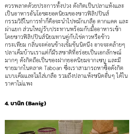
ควรพลาดด้วยประการทั้งปวง ดังกิตเป็นปลาแห้งและ
เป็นอาหารอันโอชะยอดนิยมของชาวฟิลิปปินส์
กรรมวิธีในการทำก็คือจะนำไปหมักเกลือ ตากแดด และ
ผ่าแยก ส่วนใหญ่รับประทานพร้อมกับมื้ออาหารเช้า
โดยชาวฟิลิปปินส์นิยมทานคู่กับไข่ดาวหรือข้าว
กระเทียม กลิ่นจะค่อนข้างเข้มข้นนิดนึง อาจจะคล้ายๆ
ปลาเค็มบ้านเราแต่ก็มีรสชาติที่อร่อยเป็นเอกลักษณ์
มากๆ ดังกิตถือเป็นของฝากยอดนิยมจากเซบู และมี
ขายมากในตลาด Taboan ซึ่งเราสามารถหาซื้อดังกิต
แบบเค็มและไม่ใส่เกลือ รวมถึงปลาแห้งชนิดอื่นๆ ได้ใน
ราคาไม่แพง
4. บานิก (Banig)