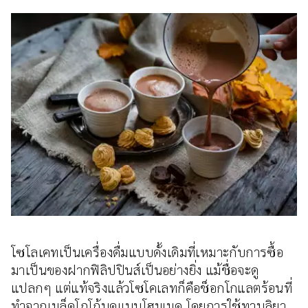
โซโลเคทเป็นเครื่องดื่มแบบดั้งเดิมที่เหมาะกับการซื้อ
มาเป็นของฝากฟิลิปปินส์เป็นอย่างยิ่ง แม้ชื่อจะดู
แปลกๆ แต่แท้จริงแล้วโซโคเลทก็คือช็อกโกแลตร้อนที่
ทำจากเมล็ดโกโก้บดแบบโฮมเมด โดยการใช้ทาบลิยา