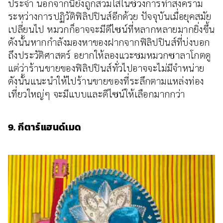
ประจำ นอกจากนี้ยังถูกสวมใส่ในช่วงการทำสงคราม
ระหว่างการปฏิวัติฟิลิปปินส์อีกด้วย ปัจจุบันเมื่อยุคสมัย
เปลี่ยนไป หมวกก็อาจจะมีดีไซน์ที่หลากหลายมากยิ่งขึ้น
ดังนั้นหากกำลังมองหาของฝากจากฟิลิปปินส์ที่บ่งบอก
ถึงประวัติศาสตร์ อยากให้ลองแวะชมหมวกซาลาโกตดู
แต่ว่าร้านขายของฟิลิปปินส์ทั่วไปอาจจะไม่มีจำหน่าย
ดังนั้นแนะนำให้ไปร้านขายของที่ระลึกตามแหล่งท่อง
เที่ยวใหญ่ๆ จะมีแบบและดีไซน์ให้เลือกมากกว่า
9. กีตาร์แฮนด์เมด