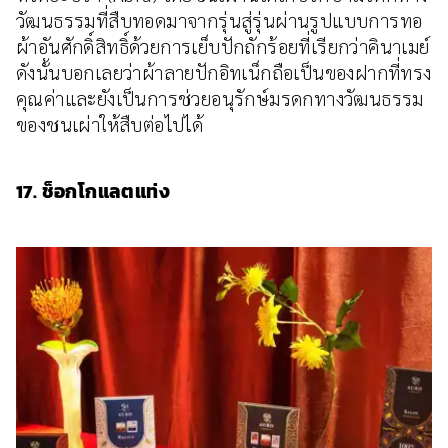
วัฒนธรรมที่สืบทอดมาจากรุ่นสู่รุ่นผ่านรูปแบบการทอ
ผ้าอันศักดิ์สิทธิ์ด้วยการเย็บปักถักร้อยที่เรียกว่าคินาเมย์
ดังนั้นบอกเลยว่าผ้าลายปักอิทเน็กถือเป็นของฝากที่ทรง
คุณค่าและยังเป็นการช่วยอนุรักษ์มรดกทางวัฒนธรรม
ของชนเผ่าให้สืบต่อไปได้
17. ช็อกโกแลตแท่ง