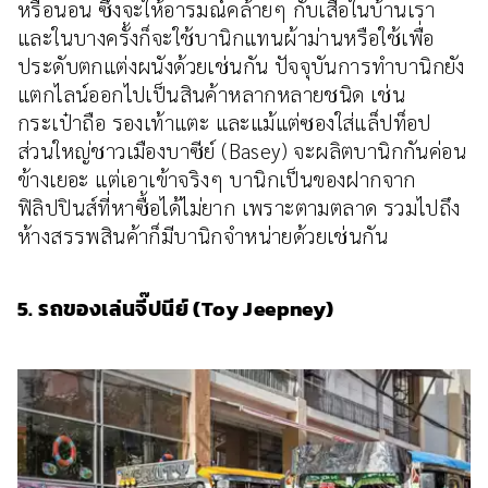
หรือนอน ซึ่งจะให้อารมณ์คล้ายๆ กับเสื่อในบ้านเรา
และในบางครั้งก็จะใช้บานิกแทนผ้าม่านหรือใช้เพื่อ
ประดับตกแต่งผนังด้วยเช่นกัน ปัจจุบันการทำบานิกยัง
แตกไลน์ออกไปเป็นสินค้าหลากหลายชนิด เช่น
กระเป๋าถือ รองเท้าแตะ และแม้แต่ซองใส่แล็ปท็อป
ส่วนใหญ่ชาวเมืองบาซีย์ (Basey) จะผลิตบานิกกันค่อน
ข้างเยอะ แต่เอาเข้าจริงๆ บานิกเป็นของฝากจาก
ฟิลิปปินส์ที่หาซื้อได้ไม่ยาก เพราะตามตลาด รวมไปถึง
ห้างสรรพสินค้าก็มีบานิกจำหน่ายด้วยเช่นกัน
5. รถของเล่นจี๊ปนีย์ (Toy Jeepney)