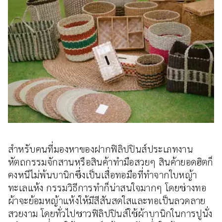
สำหรับคนที่มองหาของฝากฟิลิปปินส์ประเภทงาน
หัตถกรรมจักสานหรือสินค้าทำมือสวยๆ สินค้ายอดฮิตก็
คงหนีไม่พ้นบานิกซึ่งเป็นเสื่อทอมือที่ทำจากใบหญ้า
ทะเลแห้ง กรรมวิธีการทำก็น่าสนใจมากๆ โดยช่างทอ
ผ้าจะย้อมหญ้าแห้งให้มีสีสันสดใสและทอเป็นลวดลาย
สวยงาม โดยทั่วไปชาวฟิลิปปินส์ใช้ผ้าบานิกในการปูนั่ง