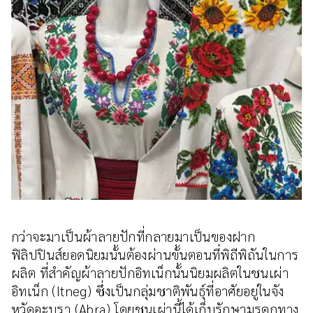
กว่าจะมาเป็นผ้าลายปักที่กลายมาเป็นของฝาก
ฟิลิปปินส์ยอดนิยมนั้นต้องผ่านขั้นตอนที่พิถีพิถันในการ
ผลิต ที่สำคัญผ้าลายปักอิทเน็กนั้นนิยมผลิตในชนเผ่า
อิทเน็ก (Itneg) ซึ่งเป็นกลุ่มชาติพันธุ์ที่อาศัยอยู่ในจัง
หวัดอะบรา (Abra) โดยชนเผ่านี้ได้เก็บรักษามรดกทาง