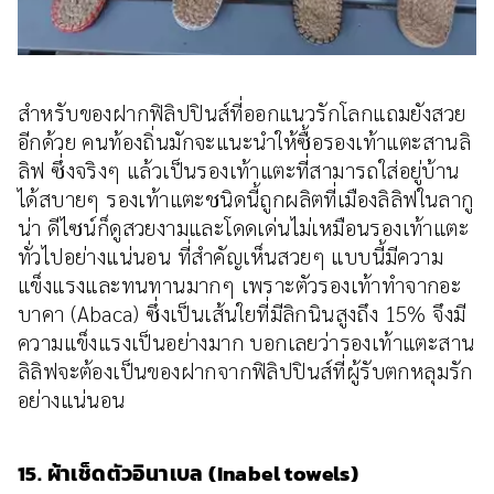
สำหรับของฝากฟิลิปปินส์ที่ออกแนวรักโลกแถมยังสวย
อีกด้วย คนท้องถิ่นมักจะแนะนำให้ซื้อรองเท้าแตะสานลิ
ลิฟ ซึ่งจริงๆ แล้วเป็นรองเท้าแตะที่สามารถใส่อยู่บ้าน
ได้สบายๆ รองเท้าแตะชนิดนี้ถูกผลิตที่เมืองลิลิฟในลากู
น่า ดีไซน์ก็ดูสวยงามและโดดเด่นไม่เหมือนรองเท้าแตะ
ทั่วไปอย่างแน่นอน ที่สำคัญเห็นสวยๆ แบบนี้มีความ
แข็งแรงและทนทานมากๆ เพราะตัวรองเท้าทำจากอะ
บาคา (Abaca) ซึ่งเป็นเส้นใยที่มีลิกนินสูงถึง 15% จึงมี
ความแข็งแรงเป็นอย่างมาก บอกเลยว่ารองเท้าแตะสาน
ลิลิฟจะต้องเป็นของฝากจากฟิลิปปินส์ที่ผู้รับตกหลุมรัก
อย่างแน่นอน
15. ผ้าเช็ดตัวอินาเบล (Inabel towels)