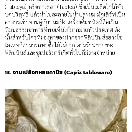
(Tableya) หรือทาเลอา (Tablea) ซึ่งเป็นเมล็ดโกโก้คั่ว
บดบริสุทธิ์ แล้วนำไปละลายในน้ำและนม มักเสิร์ฟเป็น
อาหารเช้าทานคู่กับขนมปัง เครื่องดื่มชนิดนี้ถือเป็น
วัฒนธรรมอาหารที่พบเห็นได้มากมายทั่วประเทศ ดัง
นั้นสำหรับใครที่มองหาของฝากจากฟิลิปปินส์อย่างโซ
โคเลทก็สามารถหาซื้อได้ไม่ยาก ตามร้านขายของ
ฟิลิปปินส์และซูเปอร์มาร์เก็ตทั่วไปก็มีวางจำหน่าย
13. จานเปลือกหอยคาปิซ (Capiz tableware)