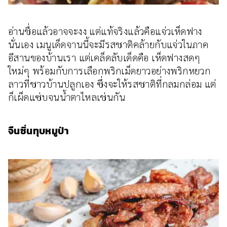
อ่านชื่อแล้วอาจจะงง แต่แท้จริงแล้วคือแจ่วเห็ดฟาง
นั่นเอง เมนูเด็ดจานนี้จะมีรสชาติคล้ายกับแจ่วในภาค
อีสานของบ้านเรา แต่เคล็ดลับเด็ดคือ เห็ดฟางสดๆ
ใหม่ๆ พร้อมกับการเลือกพริกเม็ดยาวอย่างพริกหยวก
ลาวที่ชาวบ้านปลูกเอง ซึ่งจะให้รสชาติที่กลมกล่อม แต่
ก็เผ็ดแซ่บจนน้ำตาไหลเช่นกัน
จืนซิ่นทุบหมูป่า