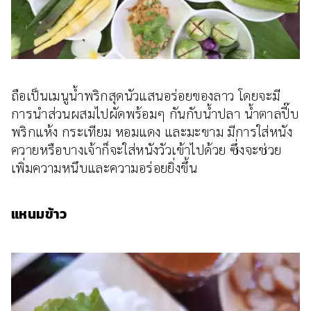
ถือเป็นเมนูน้ำพริกสุดนัวแสนอร่อยของลาว โดยจะมี
การนำส่วนผสมไปผัดพร้อมๆ กันกับน้ำปลา น้ำตาลปี๊บ
พริกแห้ง กระเทียม หอมแดง และมะขาม มีการใส่หนัง
ควายหรือบางเจ้าก็จะใส่หนังวัวเข้าไปด้วย ซึ่งจะช่วย
เพิ่มความหนึบและความอร่อยยิ่งขึ้น
แหนมข้าว