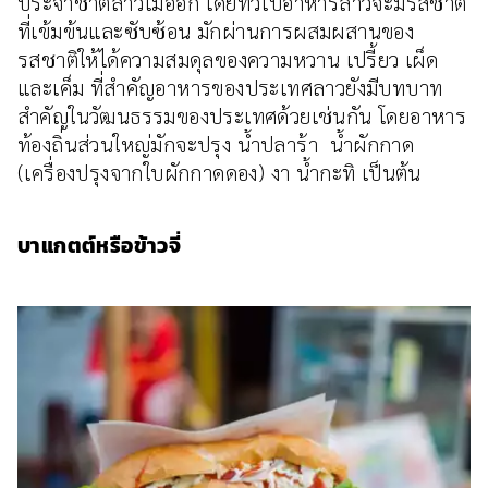
ประจำชาติลาวไม่ออก โดยทั่วไปอาหารลาวจะมีรสชาติ
ที่เข้มข้นและซับซ้อน มักผ่านการผสมผสานของ
รสชาติให้ได้ความสมดุลของความหวาน เปรี้ยว เผ็ด
และเค็ม ที่สำคัญอาหารของประเทศลาวยังมีบทบาท
สำคัญในวัฒนธรรมของประเทศด้วยเช่นกัน โดยอาหาร
ท้องถิ่นส่วนใหญ่มักจะปรุง น้ำปลาร้า น้ำผักกาด
(เครื่องปรุงจากใบผักกาดดอง) งา น้ำกะทิ เป็นต้น
บาแกตต์หรือข้าวจี่