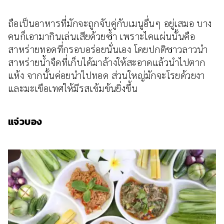
ถือเป็นอาหารที่มักจะถูกจับคู่กับเมนูอื่นๆ อยู่เสมอ บาง
คนก็เอามากินเล่นเสียด้วยซ้ำ เพราะไคแผ่นนั้นคือ
สาหร่ายทอดที่กรอบอร่อยนั่นเอง โดยปกติชาวลาวนำ
สาหร่ายน้ำจืดที่เก็บได้มาล้างให้สะอาดแล้วนำไปตาก
แห้ง จากนั้นค่อยนำไปทอด ส่วนใหญ่มักจะโรยด้วยงา
และมะเขือเทศให้มีรสเข้มข้นยิ่งขึ้น
แจ่วบอง