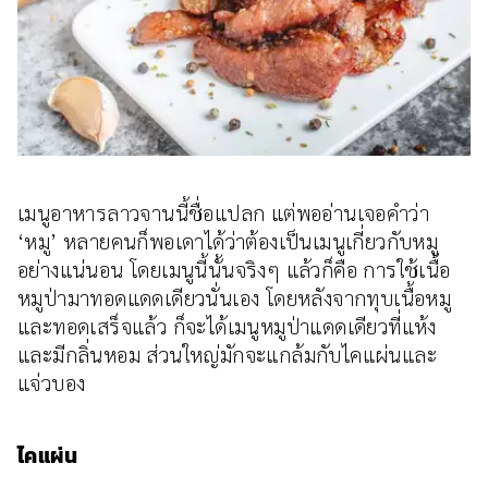
เมนูอาหารลาวจานนี้ชื่อแปลก แต่พออ่านเจอคำว่า
‘หมู’ หลายคนก็พอเดาได้ว่าต้องเป็นเมนูเกี่ยวกับหมู
อย่างแน่นอน โดยเมนูนี้นั้นจริงๆ แล้วก็คือ การใช้เนื้อ
หมูป่ามาทอดแดดเดียวนั่นเอง โดยหลังจากทุบเนื้อหมู
และทอดเสร็จแล้ว ก็จะได้เมนูหมูป่าแดดเดียวที่แห้ง
และมีกลิ่นหอม ส่วนใหญ่มักจะแกล้มกับไคแผ่นและ
แจ่วบอง
ไคแผ่น