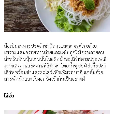
ถือเป็นอาหารประจำชาติลาวและอาจจะไทยด้วย
เพราะแสนอร่อยทานง่ายและแซ่บถูกใจใครหลายคน
สำหรับข้าวปุ้นลาวนั้นในอดีตมักจะเสิร์ฟตามประเพณี
งานแต่งงานและงานพิธีต่างๆ โดยน้ำซุปจะใส่เนื้อปลา
เสิร์ฟพร้อมข่าและตะไคร้เพื่อเพิ่มรสชาติ แกล้มด้วย
สารพัดผักและถั่วงอกซึ่งเข้ากันเป็นอย่างดี
ไส้อั่ว