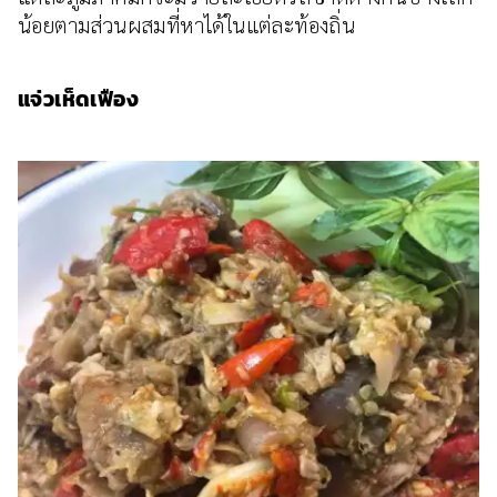
น้อยตามส่วนผสมที่หาได้ในแต่ละท้องถิ่น
แจ่วเห็ดเฟือง