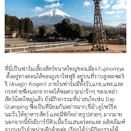
ที่นี่เป็นฟาร์มเลี้ยงสัตว์ขนาดใหญ่ของเมือง Fujinomiya
ตั้งอยู่ทางตอนใต้ของภูเขาไฟฟูจิ อยู่บนที่ราบสูงอะซะงิ
ริ (Asagiri Kogen) ภายในฟาร์มมีทั้งวัว,แกะ,แพะ,และ
กระต่ายซึ่งนอกจากจะได้ชมความน่ารักๆ ของเหล่า
สัตว์น้อยใหญ่แล้ว ยังมีกิจกรรมที่น่าสนใจเช่น Day
Glamping ซึ่งเป็นที่นิยมกันอย่างมาก,ขี่ม้า,ดูโชว์รีด
นมวัว,ให้อาหารสัตว์ และมีพิกัดถ่ายรูปสวยๆ มากมาย
นอกจากนี้ยังมีบาร์บีคิวเนื้อวัวแสนอร่อยและ ผลิตภัณฑ์
จากนมวัวจำหน่ายอีกด้วยค่ะ เรียกได้ว่ามีกิจกรรมให้