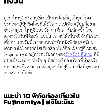
ทั้งวัน
ภูเขาไฟฟูจิ หรือ ฟูจิซัง เป็นเหมือนสัญลักษณ์ของ
ประเทศญี่ปุ่นซึ่งใครที่ได้มีโอกาสไปเที่ยวญี่ปุ่นก็อยาก
จะเห็นภูเขาไฟฟูจิแบบชัด ๆ เต็มตากันสักครั้ง โดย
เฉพาะในวันที่ท้องฟ้าแจ่มใสเราจะได้เห็นฟูจิซังกันอย่าง
เต็มตา และวันนี้เราขอแนะนำอีกหนึ่งพิกัดยอดนิยม
เดินทางไม่ไกลจากโตเกียวคือ นั่นก็คือ เมืองฟูจิโนมิยะ
(Fujinomiya) อยู่ทางตะวันออกของ
จังหวัดชิสึโอกะ
ที่นี่
เป็นเมืองเล็ก ๆ น่ารัก ๆ มีสถานที่ท่องเที่ยวที่น่าสนใจ
หลายแห่งซึ่งสามารถเห็นภูเขาไฟฟูจิแบบชัดที่สุด และ
สวยสุด ๆ กันค่ะ
แนะนำ 10 พิกัดท่องเที่ยวใน
Fujinomiya | ฟูจิโนะมิยะ