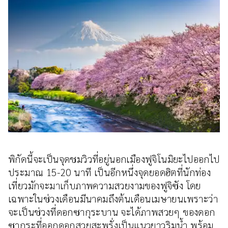
พิกัดนี้จะเป็นจุดชมวิวที่อยู่นอกเมืองฟูจิโนมิยะไปออกไป
ประมาณ 15-20 นาที เป็นอีกหนึ่งจุดยอดฮิตที่นักท่อง
เที่ยวมักจะมาเก็บภาพความสวยงามของฟูจิซัง โดย
เฉพาะในช่วงเดือนมีนาคมถึงต้นเดือนเมษายนเพราะว่า
จะเป็นช่วงที่ดอกซากุระบาน จะได้ภาพสวยๆ ของดอก
ซากุระที่ออกดอกสวยสะพรั่งเป็นแนวยาวริมน้ำ พร้อม