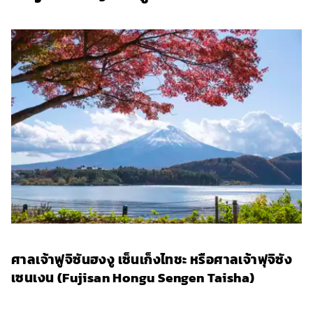
ศาลเจ้าฟูจิซันฮงงู เซ็นเก็งไทชะ หรือศาลเจ้าฟุจิซัง
เซนเงน (Fujisan Hongu Sengen Taisha)