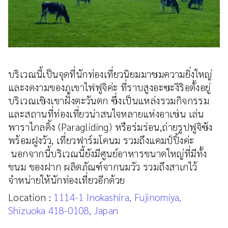
บริเวณนี้เป็นจุดที่นักท่องเที่ยวนิยมมาชมความยิ่งใหญ่
และงดงามของภูเขาไฟฟูจิค่ะ ที่ราบสูงอะซะงิริอตั้งอยู่
บริเวณเชิงเขาฝั่งตะวันตก ซึ่งเป็นแหล่งรวมกิจกรรม
และสถานที่ท่องเที่ยวน่าสนใจหลายแห่งอาเช่น เล่น
พาราไกลดิ้ง (Paragliding) หรือร่มร่อน,ถ่ายรูปฟูจิซัง
พร้อมฝูงวัว, เที่ยวฟาร์มโคนม รวมถึงแคมป์ปิ้งค่ะ
นอกจากนี้บริเวณนี้ยังมีศูนย์อาหารขนาดใหญ่ที่มีทั้ง
ขนม ของฝาก ผลิตภัณฑ์จากนมวัว รวมถึงสาเกไว้
จำหน่ายให้นักท่องเที่ยวอีกด้วย
Location :
1114-1 Inokashira, Fujinomiya,
Shizuoka 418-0108, Japan