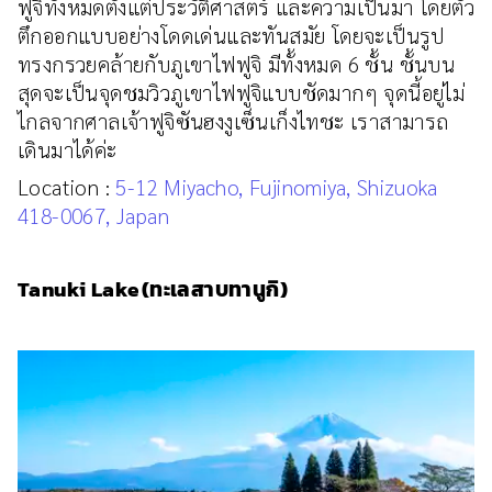
ฟูจิทั้งหมดตั้งแต่ประวัติศาสตร์ และความเป็นมา โดยตัว
ตึกออกแบบอย่างโดดเด่นและทันสมัย โดยจะเป็นรูป
ทรงกรวยคล้ายกับภูเขาไฟฟูจิ มีทั้งหมด 6 ชั้น ชั้นบน
สุดจะเป็นจุดชมวิวภูเขาไฟฟูจิแบบชัดมากๆ จุดนี้อยู่ไม่
ไกลจากศาลเจ้าฟูจิซันฮงงูเซ็นเก็งไทชะ เราสามารถ
เดินมาได้ค่ะ
Location :
5-12 Miyacho, Fujinomiya, Shizuoka
418-0067, Japan
Tanuki Lake (ทะเลสาบทานูกิ)