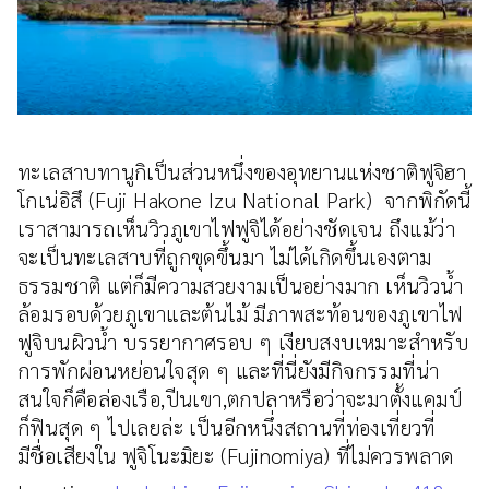
ทะเลสาบทานูกิเป็นส่วนหนึ่งของอุทยานแห่งชาติฟูจิฮา
โกเน่อิสึ (Fuji Hakone Izu National Park) จากพิกัดนี้
เราสามารถเห็นวิวภูเขาไฟฟูจิได้อย่างชัดเจน ถึงแม้ว่า
จะเป็นทะเลสาบที่ถูกขุดขึ้นมา ไม่ได้เกิดขึ้นเองตาม
ธรรมชาติ แต่ก็มีความสวยงามเป็นอย่างมาก เห็นวิวน้ำ
ล้อมรอบด้วยภูเขาและต้นไม้ มีภาพสะท้อนของภูเขาไฟ
ฟูจิบนผิวน้ำ บรรยากาศรอบ ๆ เงียบสงบเหมาะสำหรับ
การพักผ่อนหย่อนใจสุด ๆ และที่นี่ยังมีกิจกรรมที่น่า
สนใจก็คือล่องเรือ,ปีนเขา,ตกปลาหรือว่าจะมาตั้งแคมป์
ก็ฟินสุด ๆ ไปเลยล่ะ เป็นอีกหนึ่งสถานที่ท่องเที่ยวที่
มีชื่อเสียงใน ฟูจิโนะมิยะ (Fujinomiya) ที่ไม่ควรพลาด