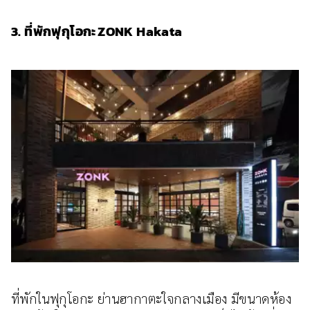
3. ที่พักฟุกุโอกะ ZONK Hakata
ที่พักในฟุกุโอกะ ย่านฮากาตะใจกลางเมือง มีขนาดห้อง