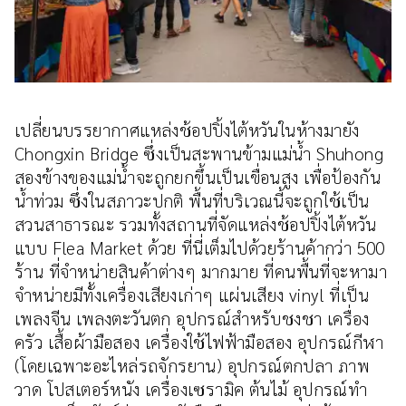
เปลี่ยนบรรยากาศแหล่งช้อปปิ้งไต้หวันในห้างมายัง
Chongxin Bridge ซึ่งเป็นสะพานข้ามแม่น้ำ Shuhong
สองข้างของแม่น้ำจะถูกยกขึ้นเป็นเขื่อนสูง เพื่อป้องกัน
น้ำท่วม ซึ่งในสภาวะปกติ พื้นที่บริเวณนี้จะถูกใช้เป็น
สวนสาธารณะ รวมทั้งสถานที่จัดแหล่งช้อปปิ้งไต้หวัน
แบบ Flea Market ด้วย ที่นี่เต็มไปด้วยร้านค้ากว่า 500
ร้าน ที่จำหน่ายสินค้าต่างๆ มากมาย ที่คนพื้นที่จะหามา
จำหน่ายมีทั้งเครื่องเสียงเก่าๆ แผ่นเสียง vinyl ที่เป็น
เพลงจีน เพลงตะวันตก อุปกรณ์สำหรับชงชา เครื่อง
ครัว เสื้อผ้ามือสอง เครื่องใช้ไฟฟ้ามือสอง อุปกรณ์กีฬา
(โดยเฉพาะอะไหล่รถจักรยาน) อุปกรณ์ตกปลา ภาพ
วาด โปสเตอร์หนัง เครื่องเซรามิค ต้นไม้ อุปกรณ์ทำ