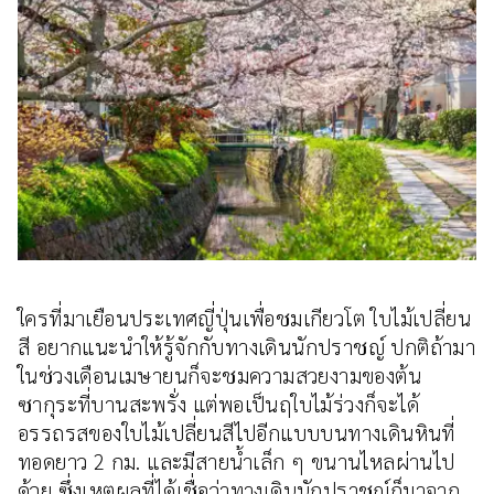
ใครที่มาเยือนประเทศญี่ปุ่นเพื่อชมเกียวโต ใบไม้เปลี่ยน
สี อยากแนะนำให้รู้จักกับทางเดินนักปราชญ์ ปกติถ้ามา
ในช่วงเดือนเมษายนก็จะชมความสวยงามของต้น
ซากุระที่บานสะพรั่ง แต่พอเป็นฤใบไม้ร่วงก็จะได้
อรรถรสของใบไม้เปลี่ยนสีไปอีกแบบบนทางเดินหินที่
ทอดยาว 2 กม. และมีสายน้ำเล็ก ๆ ขนานไหลผ่านไป
ด้วย ซึ่งเหตุผลที่ได้เชื่อว่าทางเดินนักปราชญ์ก็มาจาก