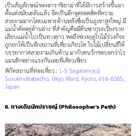
เป็นสัญลักษณ์ของอาราชิยาม่าที่ได้มีการสร้างขึ้นมา
ตั้งแต่สมัยเฮอันแล้ว จัดเป็นอีกจุดยอดฮิตที่ความ
สวยงามมากโดยเฉพาะด้านหลังซึ่งเป็นภูเขาสูงใหญ่ มี
แม่น้ำตัดอยู่ด้านล่าง ที่สำคัญคือมีต้นซากุระเรียงราย
เลียบแม่น้ำไปเป็นทางยาว พอถึงช่วงฤดูใบไม้ร่วงก็จะ
ถูกยกให้เป็นอีกสถานที่เที่ยวเกียวโต ใบไม้เปลี่ยนสีให้
บรรยากาศสวยงามเกินต้าน มากับคนรักขอบอกว่าโร
แมนติกอย่างแรงกันเลยทีเดียวเชียว
พิกัดสถานที่ท่องเที่ยว :
1-5 Sagatenryuji
Susukinobabacho, Ukyo Ward, Kyoto, 616-8385,
Japan
6. ทางเดินนักปราชญ์ (Philosopher's Path)