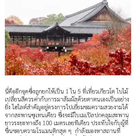
นี่คืออีกจุดซึ่งถูกยกให้เป็น 1 ใน 5 ที่เที่ยวเกียวโต ใบไม้
เปลี่ยนสีควรค่ากับการมาสัมผัสด้วยตาตนเองเป็นอย่าง
ยิ่ง ไฮไลต์สำคัญอยู่ตรงการไปเยี่ยมชมความสวยงามได้
จากสะพานซุเทนเคียว ซึ่งจะมีใบเมเปิลปกคลุมสะพาน
ยาวระยะทางถึง 100 เมตรเลยทีเดียว ประทับใจกับผู้ที่
ชื่นชอบความโรแมนติกสุด ๆ กำลังมองหาสถานที่