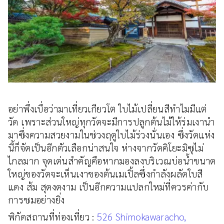
อย่าพึ่งเบื่อว่ามาเที่ยวเกียวโต ใบไม้เปลี่ยนสีทำไมมีแต่
วัด เพราะส่วนใหญ่ทุกวัดจะมีการปลูกต้นไม้ให้ร่มเงานำ
มาซึ่งความสวยงามในช่วงฤดูใบไม้ร่วงนั่นเอง ซึ่งวัดแห่ง
นี้ก็จัดเป็นอีกตัวเลือกน่าสนใจ ห่างจากวัดคิโยะมิซุไม่
ไกลมาก จุดเด่นสำคัญคือหากมองลงบริเวณบ่อน้ำขนาด
ใหญ่ของวัดจะเห็นเงาของต้นเมเปิ้ลซึ่งกำลังผลัดใบสี
แดง ส้ม สุดงดงาม เป็นอีกความแปลกใหม่ที่ควรค่ากับ
การชมอย่างยิ่ง
พิกัดสถานที่ท่องเที่ยว :
526 Shimokawaracho,