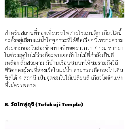
สำหรับสถานที่ท่องเที่ยวรถไฟสายโรแมนติก เกียวโตนี้
จะตั้งอยู่เลียบแม่น้ำโฮซูกาวะที่ได้ชื่อเรียกนี้เพราะความ
สวยงามของวิวสองข้างทางที่ทอดยาวกว่า 7 กม. หากมา
ในช่วงฤดูใบไม้ร่วงก็จะพบเจอกับใบไม้ที่กำลังเป็นสี
เหลือง ส้มสวยงาม มีบ้านเรือนชนบทให้ชมรวมถึงวิถี
ชีวิตของผู้คนที่ล่องเรือในแม่น้ำ สามารถเลือกลงไปเดิน
ชิลได้ 4 สถานี เป็นจุดชมใบไม้เปลี่ยนสี เกียวโตอีกแห่ง
ที่ไม่ควรพลาด
8. วัดโทฟุคุจิ (Tofukuji Temple)