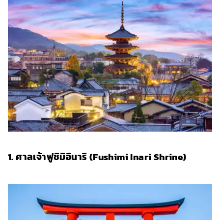
1. ศาลเจ้าฟูชิมิอินาริ (Fushimi Inari Shrine)