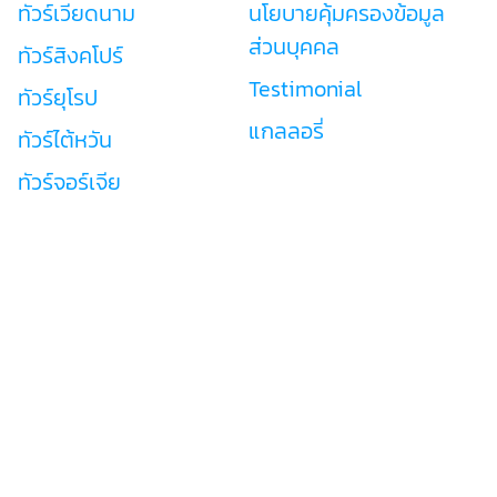
ทัวร์เวียดนาม
นโยบายคุ้มครองข้อมูล
ส่วนบุคคล
ทัวร์สิงคโปร์
Testimonial
ทัวร์ยุโรป
แกลลอรี่
ทัวร์ไต้หวัน
ทัวร์จอร์เจีย
Tourwow
เลขที่ใบอนุญาต 11/09058
026741500
support@tourwow.com
Tourwow
@tourwow